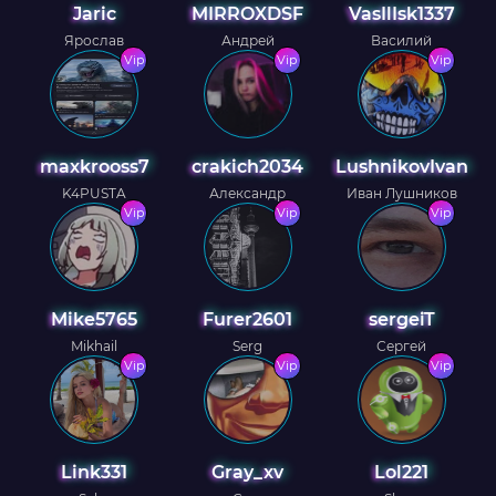
Jaric
MIRROXDSF
VasIlIsk1337
Ярослав
Андрей
Василий
Vip
Vip
Vip
maxkrooss7
crakich2034
LushnikovIvan
K4PUSTA
Александр
Иван Лушников
Vip
Vip
Vip
Mike5765
Furer2601
sergeiT
Mikhail
Serg
Сергей
Vip
Vip
Vip
Link331
Gray_xv
Lol221