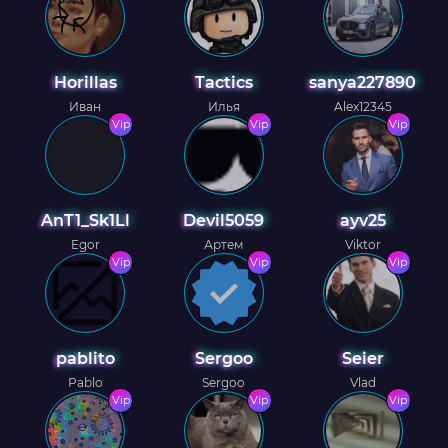
Horillas
Tactics
sanya227890
Иван
Илья
Alex12345
Vip
Vip
Vip
AnT1_Sk1Ll
Devil5059
ayv25
Egor
Артем
Viktor
Vip
Vip
Vip
pablito
Sergoo
Seier
Pablo
Sergoo
Vlad
Vip
Vip
Vip