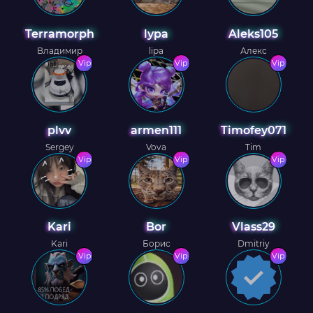
Terramorph
lypa
Aleks105
Владимир
lipa
Алекс
Vip
Vip
Vip
plvv
armen111
Timofey071
Sergey
Vova
Tim
Vip
Vip
Vip
Kari
Bor
Vlass29
Kari
Борис
Dmitriy
Vip
Vip
Vip