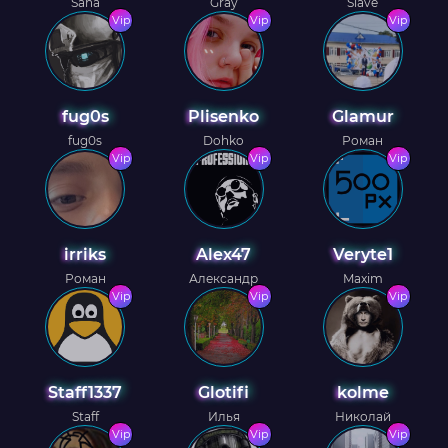
Saha
Gray
Slave
Vip
Vip
Vip
fug0s
Plisenko
Glamur
fug0s
Dohko
Роман
Vip
Vip
Vip
irriks
Alex47
Veryte1
Роман
Александр
Maxim
Vip
Vip
Vip
Staff1337
Glotifi
kolme
Staff
Илья
Николай
Vip
Vip
Vip