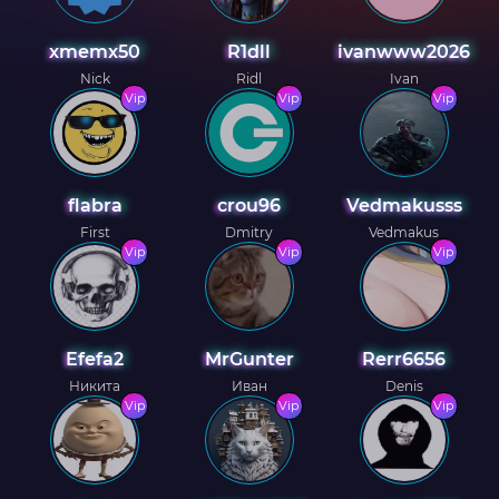
xmemx50
R1dll
ivanwww2026
Nick
Ridl
Ivan
Vip
Vip
Vip
flabra
crou96
Vedmakusss
First
Dmitry
Vedmakus
Vip
Vip
Vip
Efefa2
MrGunter
Rerr6656
Никита
Иван
Denis
Vip
Vip
Vip