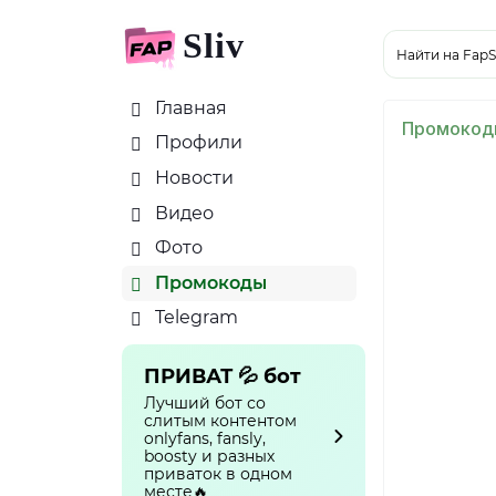
Sliv
Найти на FapS
Главная
Промокод
Профили
Новости
Видео
Фото
Промокоды
Telegram
ПРИВАТ 💦 бот
Лучший бот со
слитым контентом
onlyfans, fansly,
boosty и разных
приваток в одном
месте🔥