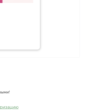
выми!
оризацию