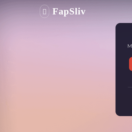
FapSliv
М