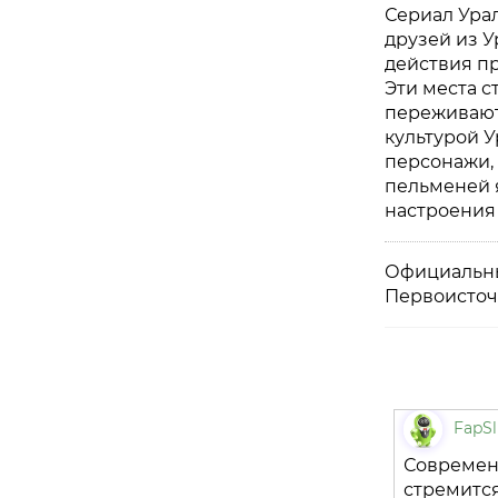
Сериал Ура
друзей из У
действия п
Эти места 
переживают
культурой У
персонажи, 
пельменей 
настроения 
Официальны
Первоисточ
FapSl
Современ
стремитс