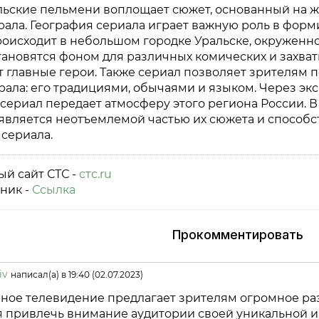
льские пельмени воплощает сюжет, основанный на 
рала. География сериала играет важную роль в форм
роисходит в небольшом городке Уральске, окруженн
становятся фоном для различных комических и захва
 главные герои. Также сериал позволяет зрителям 
рала: его традициями, обычаями и языком. Через э
сериал передает атмосферу этого региона России. В
является неотъемлемой частью их сюжета и способс
сериала.
й сайт СТС -
стс.ru
ник -
Ссылка
Прокомментировать
iv
написал(а) в 19:40 (02.07.2023)
ное телевидение предлагает зрителям огромное раз
я привлечь внимание аудитории своей уникальной 