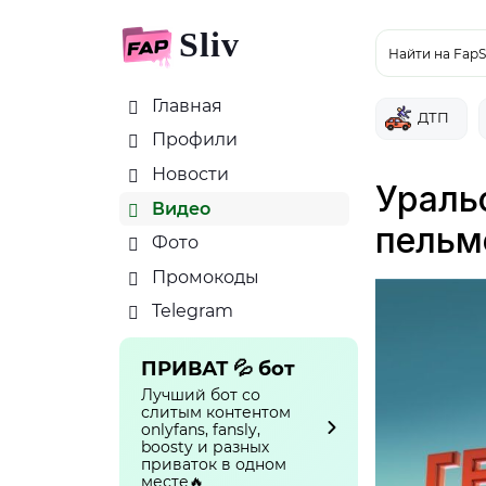
Sliv
Найти на FapS
Главная
ДТП
Профили
Новости
Ураль
Видео
пельм
Фото
Промокоды
Telegram
ПРИВАТ 💦 бот
Лучший бот со
слитым контентом
onlyfans, fansly,
boosty и разных
приваток в одном
месте🔥