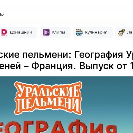
liv…
Домашний
Клипы
Кулинария
Ла
ские пельмени: География 
еней – Франция. Выпуск от 