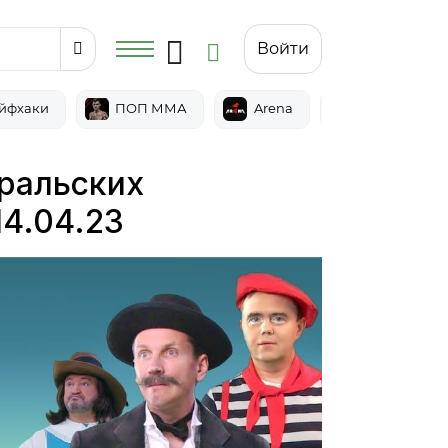
Войти
йфхаки
ПОП ММА
Arena
Epic
Уральских
14.04.23