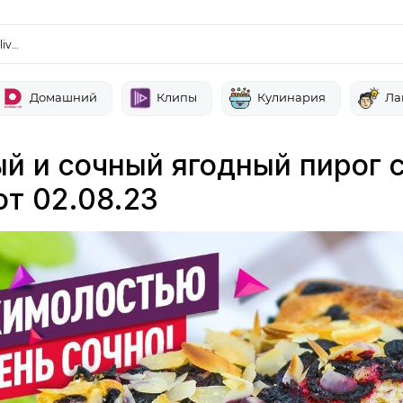
liv…
Домашний
Клипы
Кулинария
Ла
й и сочный ягодный пирог 
от 02.08.23