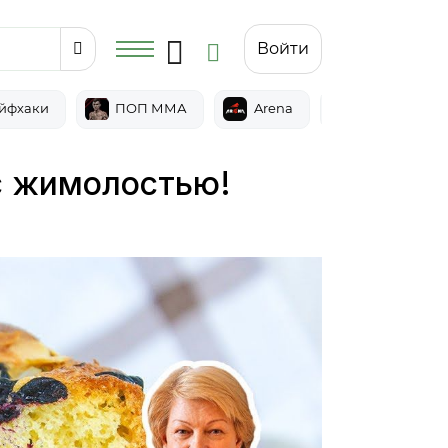
Войти
йфхаки
ПОП ММА
Arena
Epic
с жимолостью!