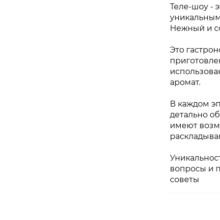
Теле-шоу - 
уникальным
Нежный и с
Это гастро
приготовле
использова
аромат.
В каждом э
детально о
имеют возм
раскладыва
Уникальност
вопросы и 
советы