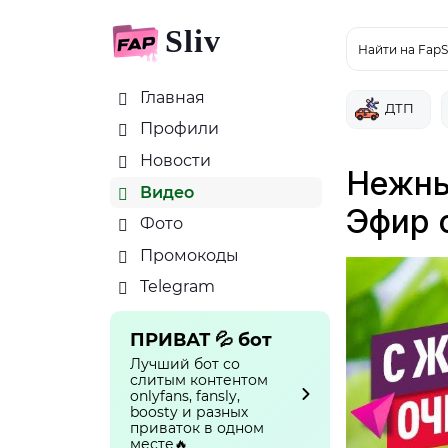
Sliv
Найти на FapS
Главная
ДТП
Профили
Новости
Нежны
Видео
Эфир 
Фото
Промокоды
Telegram
ПРИВАТ 💦 бот
Лучший бот со
слитым контентом
onlyfans, fansly,
boosty и разных
приваток в одном
месте🔥