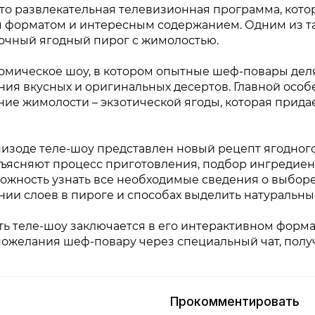
это развлекательная телевизионная программа, кот
 форматом и интересным содержанием. Одним из та
очный ягодный пирог с жимолостью.
номическое шоу, в котором опытные шеф-повары дел
ния вкусных и оригинальных десертов. Главной осо
ние жимолости – экзотической ягоды, которая прида
пизоде теле-шоу представлен новый рецепт ягодног
бъясняют процесс приготовления, подбор ингредиент
ожность узнать все необходимые сведения о выборе
нии слоев в пироге и способах выделить натуральны
ь теле-шоу заключается в его интерактивном формат
пожелания шеф-повару через специальный чат, полу
Прокомментировать