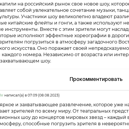
атили на российский рынок свое новое шоу, которое
вляет собой увлекательное сочетание музыки, танца
культуры. Участники шоу великолепно владеют разл
ые китайские флейты и гонги, а также используют 
е инструменты. Вместе с этим зрители могут насл
оторые исполняют эффектные хореографии в дорогих
 зрителям погрузиться в атмосферу загадочного Вос
кого искусства. Оно поражает своей непредсказуем
каждого номера. Независимо от возраста или интер
м захватывающем шоу.
Прокомментировать
iv
написал(а) в 07:09 (08.08.2023)
 яркое и захватывающее развлечение, которое уже н
ает зрителей по всему миру. От театральных предс
зионных шоу до концертов мировых звезд – каждый 
тмосферу, способные погрузить зрителя в невероят