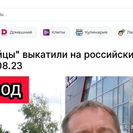
liv…
Домашний
Клипы
Кулинария
Ла
йцы" выкатили на российск
08.23