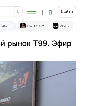
Войти
йфхаки
ПОП ММА
Arena
Epic
ий рынок T99. Эфир