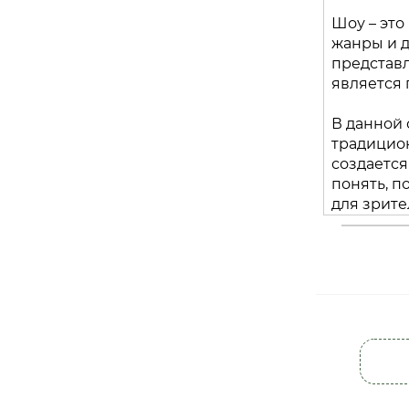
Шоу – это
жанры и 
представл
является 
В данной 
традицион
создается
понять, 
для зрите