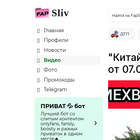
Sliv
Найти на FapS
Главная
ДТП
Профили
Новости
"Кита
Видео
от 07.
Фото
Промокоды
Telegram
ПРИВАТ 💦 бот
Лучший бот со
слитым контентом
onlyfans, fansly,
boosty и разных
приваток в одном
месте🔥