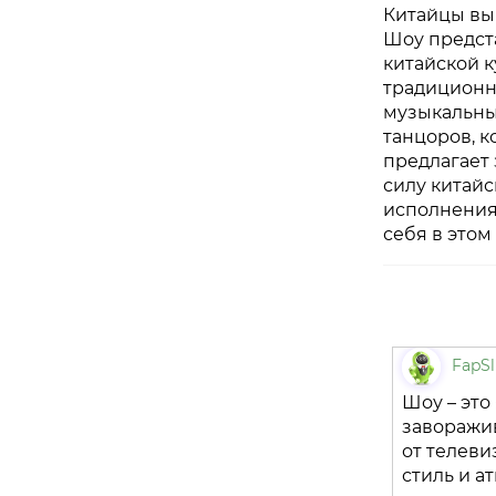
Китайцы вык
Шоу предста
китайской 
традиционн
музыкальны
танцоров, к
предлагает
силу китайс
исполнения 
себя в это
FapSl
Шоу – это
заворажив
от телеви
стиль и а