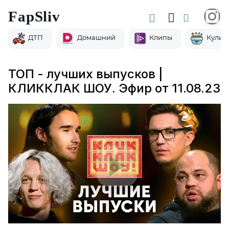
FapSliv
ДТП
Домашний
Клипы
Кулин
ТОП - лучших выпусков |
КЛИККЛАК ШОУ. Эфир от 11.08.23