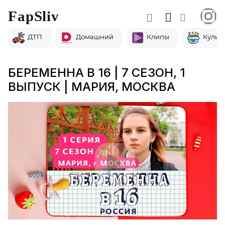
FapSliv
ДТП
Домашний
Клипы
Кулин
БЕРЕМЕННА В 16 | 7 СЕЗОН, 1
ВЫПУСК | МАРИЯ, МОСКВА