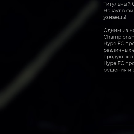
Титульный 
Нокаут в фи
узнаешь!
Одним из н
Championshi
Hype FC пре
различных е
продукт, ко
Hype FC пр
решения и 