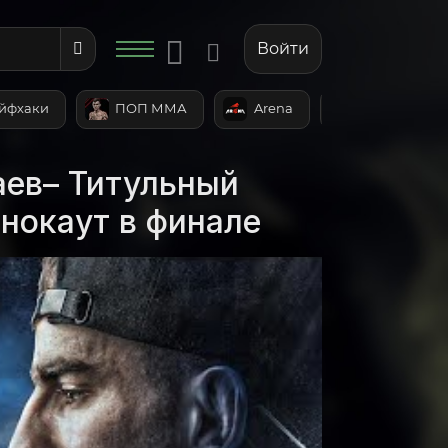
Войти
йфхаки
ПОП ММА
Arena
Epic
аев– Титульный
нокаут в финале