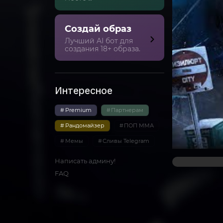
Создай образ
Лучший AI бот для
создания 18+ образа.
Интересное
Premium
Партнерам
Рандомайзер
ПОП ММА
Мемы
Сливы Telegram
Написать админу!
FAQ