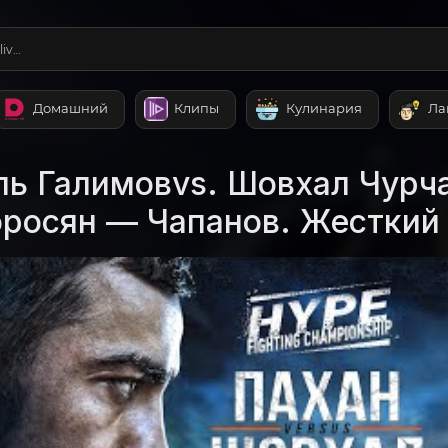
liv…
Домашний
Клипы
Кулинария
Ла
ь Галимовvs. Шовхал Чурч
оросян — Чапанов. Жесткий 