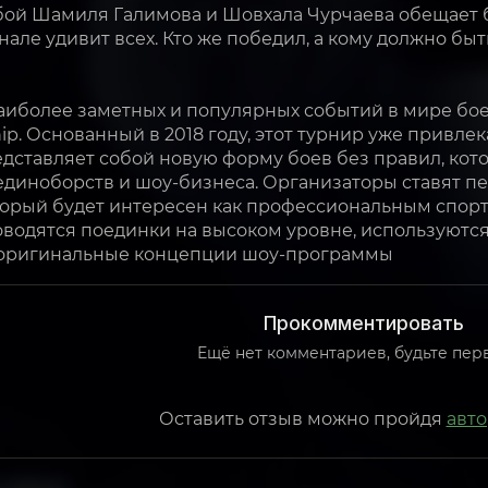
бой Шамиля Галимова и Шовхала Чурчаева обещает 
нале удивит всех. Кто же победил, а кому должно быт
аиболее заметных и популярных событий в мире боев
p. Основанный в 2018 году, этот турнир уже привл
дставляет собой новую форму боев без правил, кото
диноборств и шоу-бизнеса. Организаторы ставят пе
торый будет интересен как профессиональным спортс
оводятся поединки на высоком уровне, используютс
оригинальные концепции шоу-программы
Прокомментировать
Ещё нет комментариев, будьте пер
Оставить отзыв можно пройдя
авт