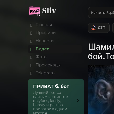
Sliv
Найти на FapS
Главная
ДТП
Профили
Новости
Шамил
Видео
бой.Т
Фото
Промокоды
Telegram
ПРИВАТ 💦 бот
Лучший бот со
слитым контентом
onlyfans, fansly,
boosty и разных
приваток в одном
месте🔥