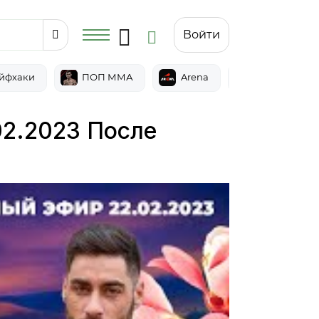
Войти
йфхаки
ПОП ММА
Arena
Epic
02.2023 После