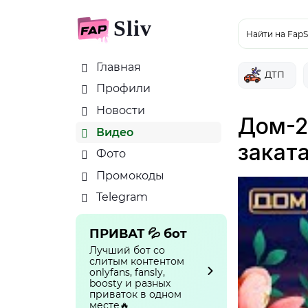
Sliv
Найти на FapS
Главная
ДТП
Профили
Новости
Дом-2
Видео
закат
Фото
Промокоды
Telegram
ПРИВАТ 💦 бот
Лучший бот со
слитым контентом
onlyfans, fansly,
boosty и разных
приваток в одном
месте🔥