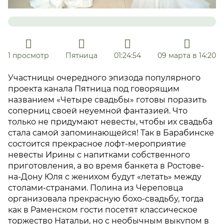
1 просмотр
Пятница
01:24:54
09 марта в 14:20
Участницы очередного эпизода популярного
проекта канала Пятница под говорящим
названием «Четыре свадьбы» готовы поразить
соперниц своей неуемной фантазией. Что
только не придумают невесты, чтобы их свадьба
стала самой запоминающейся! Так в Барабинске
состоится прекрасное лофт-мероприятие
невесты Ирины с напитками собственного
приготовления, а во время банкета в Ростове-
на-Дону Юля с женихом будут «летать» между
столами-странами. Полина из Череповца
организовала прекрасную бохо-свадьбу, тогда
как в Раменском гости посетят классическое
торжество Натальи, но с необычным выкупом в