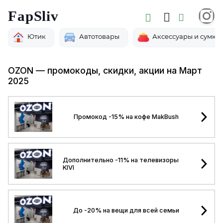
FapSliv
Ютик
Автотовары
Аксессуары и сумки
OZON — промокоды, скидки, акции на Март
2025
Промокод -15% на кофе MakBush
Дополнительно -11% на телевизоры
KIVI
До -20% на вещи для всей семьи