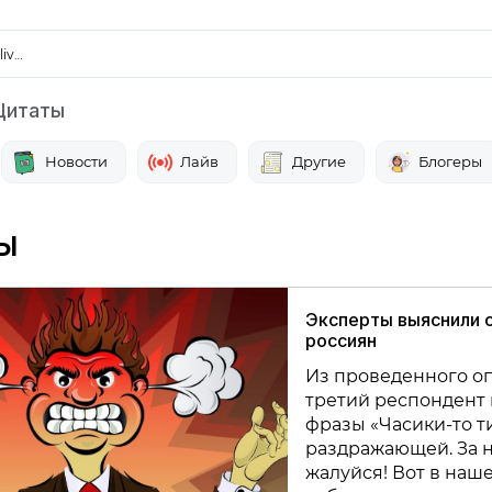
liv…
итаты
Новости
Лайв
Другие
Блогеры
ы
Эксперты выяснили 
россиян
Из проведенного оп
третий респондент 
фразы «Часики-то т
раздражающей. За 
жалуйся! Вот в наше 