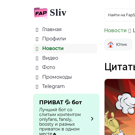
Sliv
Найти на FapS
Главная
Новости
Ц
Профили
Ютик
Новости
Видео
Цитат
Фото
Промокоды
Telegram
ПРИВАТ 💦 бот
Лучший бот со
слитым контентом
onlyfans, fansly,
boosty и разных
приваток в одном
месте🔥