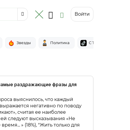
Войти
Звезды
Политика
С Тик-тока
самые раздражающие фразы для
роса выяснилось, что каждый
выражается негативно по поводу
икают», считая ее наиболее
ней следуют высказывания «Не
время... » (18%), "Жить только для