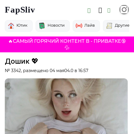
FapSliv
Ютик
Новости
Лайв
Другие
🔥САМЫЙ ГОРЯЧИЙ КОНТЕНТ В - ПРИВАТКЕ🔞
💦
Дошик 💖
№ 3342, размещено 04 мая04.0 в 16:57