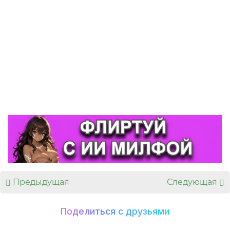
👍
👎
😂
😱
0
0
0
0
😡
😢
0
0
Предыдущая
Следующая
Поделиться с друзьями