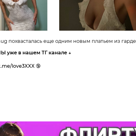
ug похвасталась еще одним новым платьем из гард
Ы уже в нашем ТГ канале ↓
/t.me/love3XXX 🔞
👍
👎
😂
😱

0
0
0
0