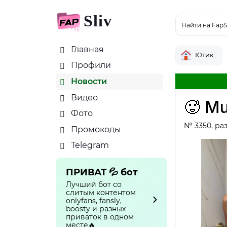
Sliv
Найти на FapS
Главная
Ютик
Профили
Новости
Видео
🥵 M
Фото
№ 3350, раз
Промокоды
Telegram
ПРИВАТ 💦 бот
Лучший бот со
слитым контентом
onlyfans, fansly,
boosty и разных
приваток в одном
месте🔥