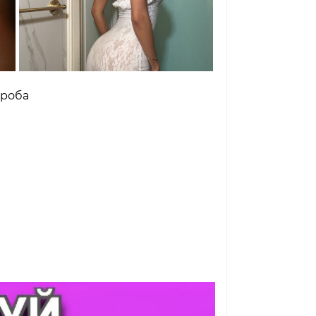
ероба

😢
0
0