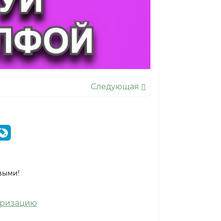
Следующая
выми!
оризацию