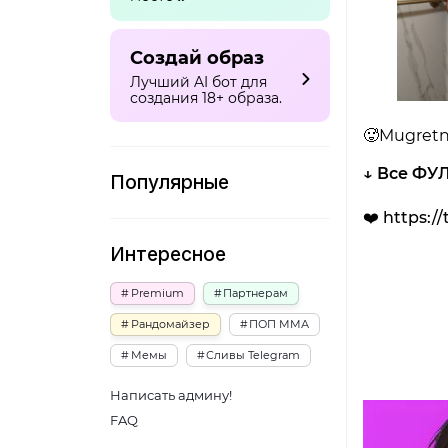
Создай образ
Лучший AI бот для
создания 18+ образа.
🥵Mugretn
↓ Все ФУЛ
Популярные
❤️ https:/
Интересное
Premium
Партнерам
Рандомайзер
ПОП ММА
Мемы
Сливы Telegram
Написать админу!
FAQ