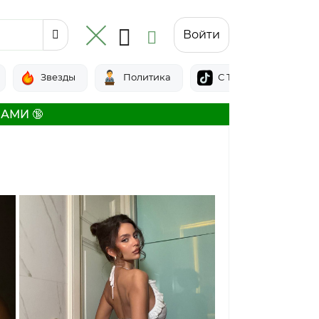
Войти
Звезды
Политика
С Тик-тока
АМИ 🔞