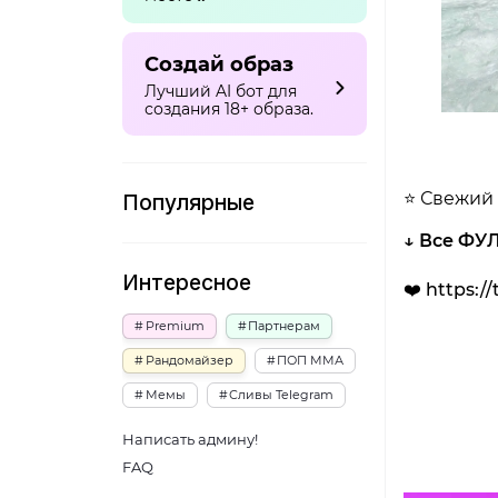
Создай образ
Лучший AI бот для
создания 18+ образа.
⭐️ Свежий
Популярные
↓ Все ФУЛ
Интересное
❤️ https:/
Premium
Партнерам
Рандомайзер
ПОП ММА
Мемы
Сливы Telegram
Написать админу!
FAQ