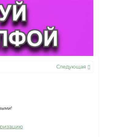
Следующая
выми!
оризацию