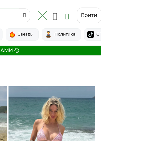
Войти
Звезды
Политика
С Тик-тока
АМИ 🔞