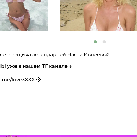
 сет с отдыха легендарной Насти Ивлеевой
Ы уже в нашем ТГ канале ↓
/t.me/love3XXX 🔞
👍
👎
😂
😱

0
0
0
0