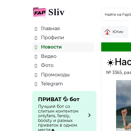
Sliv
Найти на FapS
Главная
Ютик
Профили
Новости
Видео
☀️На
Фото
№ 3365, ра
Промокоды
Telegram
ПРИВАТ 💦 бот
Лучший бот со
слитым контентом
onlyfans, fansly,
boosty и разных
приваток в одном
месте🔥