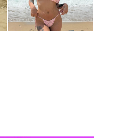

😢
0
0