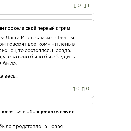
0
1
н провели свой первый стрим
м Даши Инстасамки с Олегом
м говорят все, кому ни лень в
конец-то состоялся. Правда,
, что можно было бы обсудить
е было.
 весь...
0
0
появятся в обращении очень не
была представлена новая