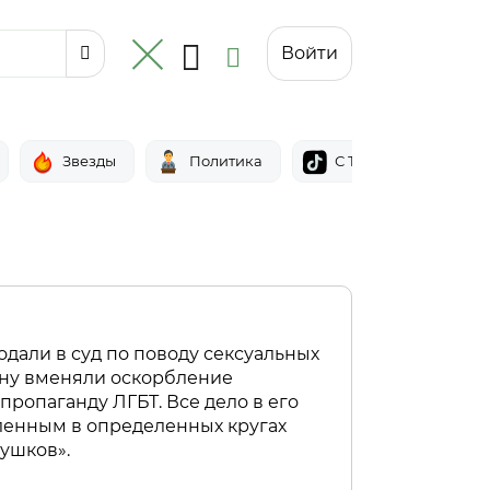
Войти
Звезды
Политика
С Тик-тока
одали в суд по поводу сексуальных
ну вменяли оскорбление
пропаганду ЛГБТ. Все дело в его
ленным в определенных кругах
ушков».