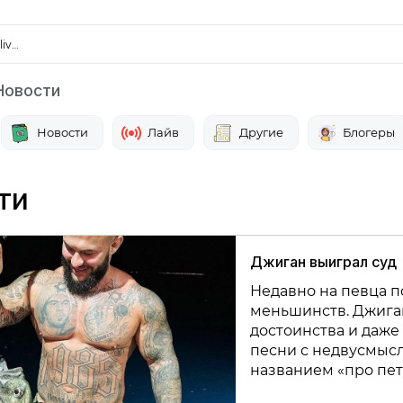
liv…
овости
Новости
Лайв
Другие
Блогеры
ти
Джиган выиграл суд
Недавно на певца п
меньшинств. Джига
достоинства и даже 
песни с недвусмыс
названием «про пет