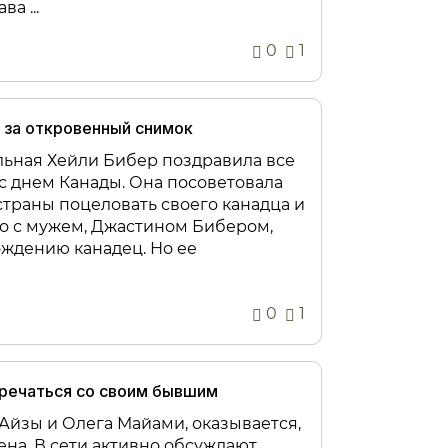
а ...
0
1
 за откровенный снимок
льная Хейли Бибер поздравила все
с днем Канады. Она посоветовала
траны поцеловать своего канадца и
о с мужем, Джастином Бибером,
ждению канадец. Но ее
0
1
тречаться со своим бывшим
йзы и Олега Майами, оказывается,
ена. В сети активно обсуждают