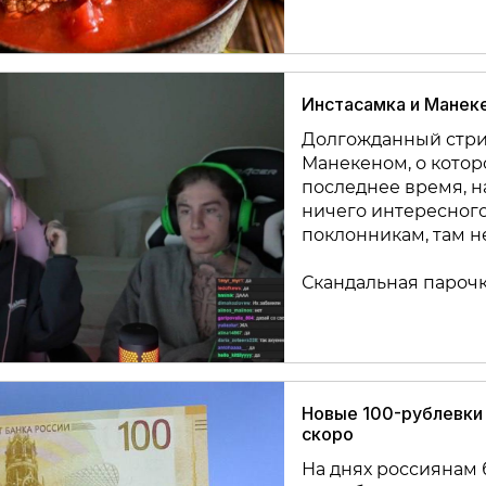
Инстасамка и Манеке
Долгожданный стри
Манекеном, о которо
последнее время, на
ничего интересного
поклонникам, там н
Скандальная парочка
Новые 100-рублевки 
скоро
На днях россиянам 