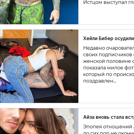
Истцом выступал глав
Хейли Бибер осудили
Недавно очаровате
своих подписчиков 
женской половине с
показала милое фот
который по происхо
поздравлен...
Айза вновь стала вс
Эпопея отношений А
до сих пор не оконч