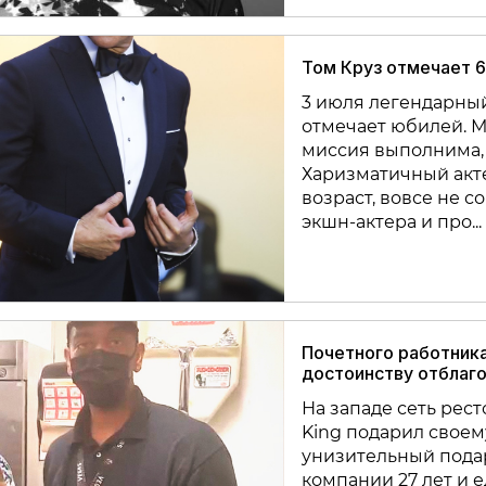
Том Круз отмечает 6
3 июля легендарный
отмечает юбилей. М
миссия выполнима, 
Харизматичный акт
возраст, вовсе не с
экшн-актера и про...
Почетного работника 
достоинству отблаг
На западе сеть рес
King подарил своем
унизительный пода
компании 27 лет и е