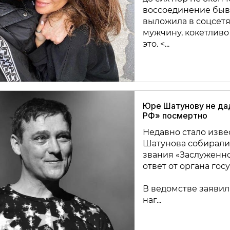
воссоединение быв
выложила в соцсетях
мужчину, кокетливо
это. <...
Юре Шатунову не да
РФ» посмертно
Недавно стало изве
Шатунова собирали
звания «Заслуженно
ответ от органа гос
В ведомстве заявил
наг...