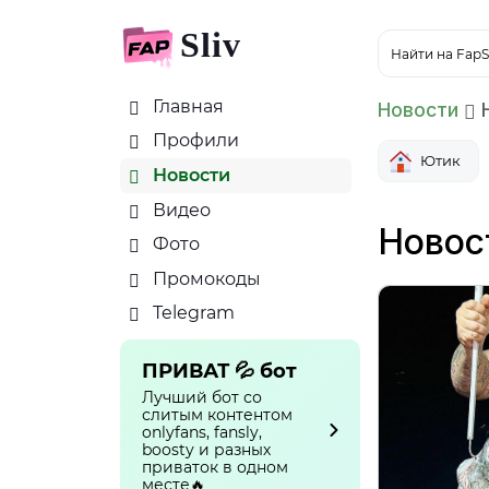
Sliv
Найти на FapS
Главная
Новости
Н
Профили
Ютик
Новости
Видео
Новос
Фото
Промокоды
Telegram
ПРИВАТ 💦 бот
Лучший бот со
слитым контентом
onlyfans, fansly,
boosty и разных
приваток в одном
месте🔥