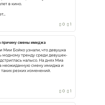
лет в кино.
...
0
1
а причину смены имиджа
 Мии Бойко узнали, что девушка
ь модному тренду среди девушек-
дстриглась налысо. На днях Миа
 неожиданную смену имиджа и
 таких резких изменений.
0
1