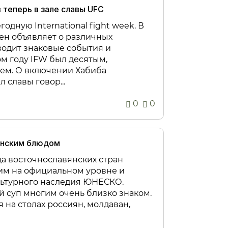
теперь в зале славы UFC
одную International fight week. В
ен объявляет о различных
одит знаковые события и
ом году IFW был десятым,
м. О включении Хабиба
 славы говор...
0
0
инским блюдом
а восточнославянских стран
им на официальном уровне и
льтурного наследия ЮНЕСКО.
 суп многим очень близко знаком.
 на столах россиян, молдаван,