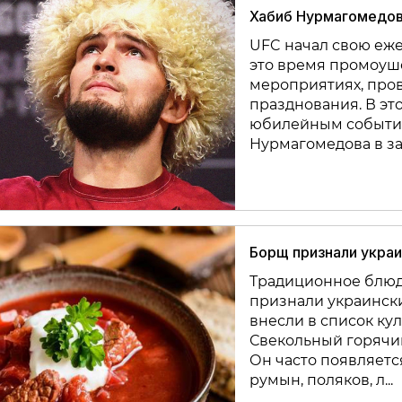
Хабиб Нурмагомедов 
UFC начал свою ежег
это время промоуш
мероприятиях, пров
празднования. В эт
юбилейным событие
Нурмагомедова в зал
Борщ признали укра
Традиционное блюд
признали украинск
внесли в список ку
Свекольный горячий
Он часто появляется
румын, поляков, л...