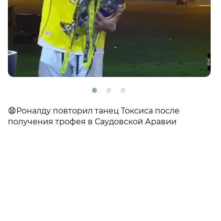
😧Роналду повторил танец Токсиса после
получения трофея в Саудовской Аравии
👍
👎
😂
😱
0
0
0
0
😡
😢