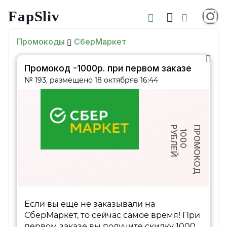
FapSliv
Промокоды
СберМаркет
Промокод -1000р. при первом заказе
№ 193, размещено 18 октябряв 16:44
Р
Й
ПРОМОКОД
1
0
0
0
У
Б
Л
Е
Если вы еще не заказывали на
СберМаркет, то сейчас самое время! При
первом заказе вы получите скидку 1000