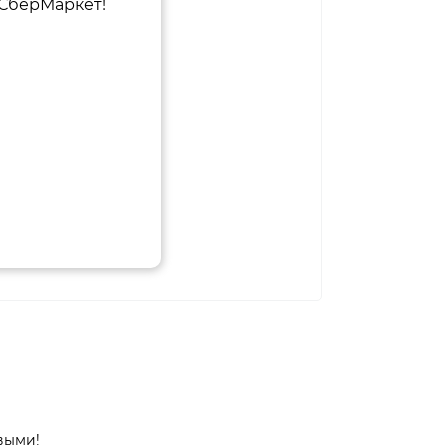
 СберМаркет!
выми!