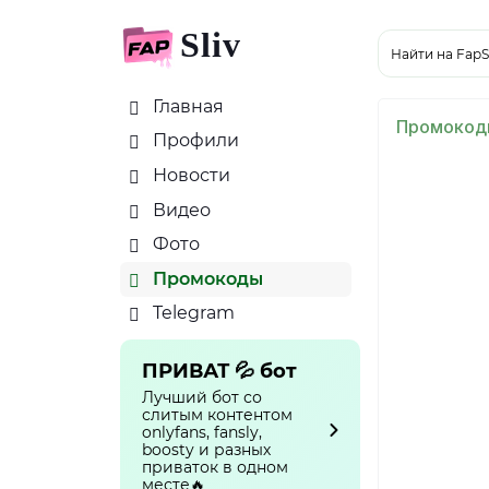
Sliv
Найти на FapS
Главная
Промокод
Профили
Новости
Видео
Фото
Промокоды
Telegram
ПРИВАТ 💦 бот
Лучший бот со
слитым контентом
onlyfans, fansly,
boosty и разных
приваток в одном
месте🔥