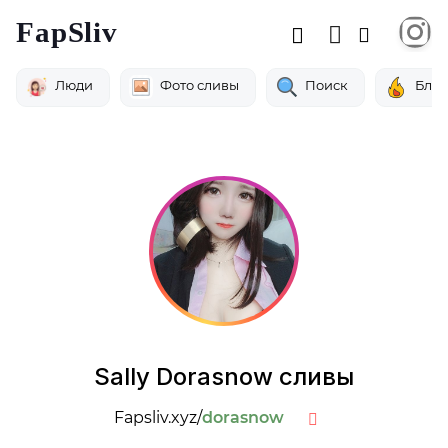
FapSliv
Люди
Фото сливы
Поиск
Бло
Sally Dorasnow сливы
Fapsliv.xyz/
dorasnow