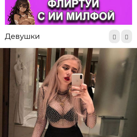
коротенькие ролики и выкладывают их в сеть
Интернет и называются тиктокерами. Вообще
для этих целей в свое время была
предназначена платформа Тик-Ток. Однако, со
временем тиктокеры нашли способ
Девушки
выкладывать такие коротенькие ролики и на
других площадках.
А теперь давайте затронем тему тиктокерш, то
есть почему девушки могут зарабатывать на Тик-
Токе миллионы?
И здесь ответ закрыть в самом понятие
«девушка», ведь она, как правило, очень красива,
имеет совсем нелогичную женскую логику, да и
с чувством юмора может отличаться от всех
мужчин мира вместе взятых. А если тиктокерша
начнет снимать ролики из категории «для
взрослых», то ее охваты вырастут в разы. Между
тем, стоит помнить о жестких правилах
выкладывания такого контента, ведь это далеко
не ОнлииФанс.