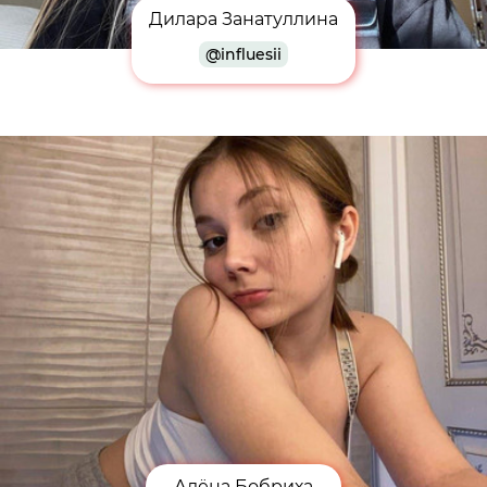
Дилара Занатуллина
@influesii
Алёна Бобриха