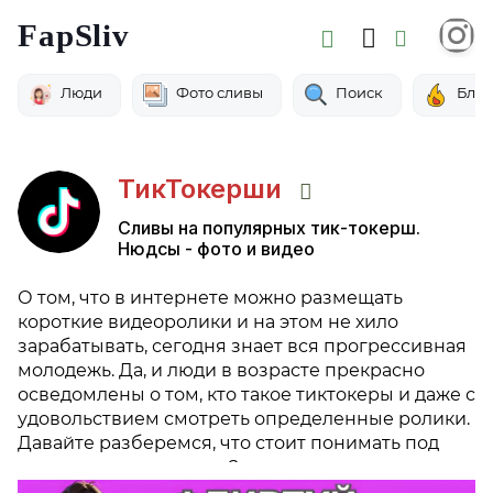
FapSliv
Люди
Фото сливы
Поиск
Бло
ТикТокерши
Сливы на популярных тик-токерш.
Нюдсы - фото и видео
О том, что в интернете можно размещать
короткие видеоролики и на этом не хило
зарабатывать, сегодня знает вся прогрессивная
молодежь. Да, и люди в возрасте прекрасно
осведомлены о том, кто такое тиктокеры и даже с
удовольствием смотреть определенные ролики.
Давайте разберемся, что стоит понимать под
понятием «тиктокеры»?
Креативные люди, которые снимают