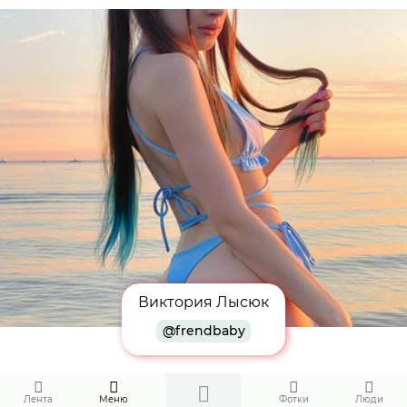
Виктория Лысюк
@frendbaby
Лента
Меню
Фотки
Люди