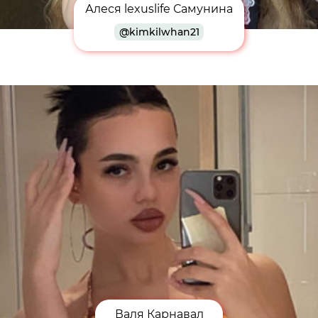
Алеся lexuslife Самунина
@kimkilwhan21
Валя Карнавал