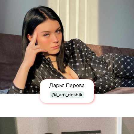
Дарья Перова
@i_am_doshik