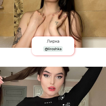
Лирка
@liroshka