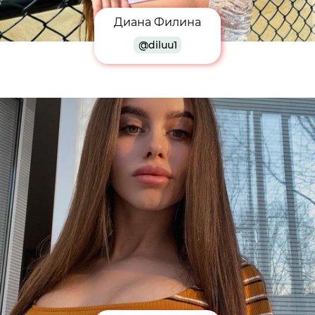
Диана Филина
@diluu1