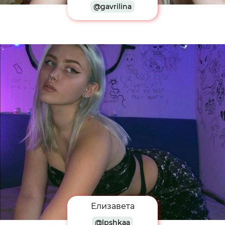
@gavrilina
Елизавета
@lpshkaa