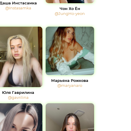
Даша Инстасамка
@Instasamka
Чон Хо Ён
@JungHo-yeon
Марьяна Рожкова
@maryanaro
Юля Гаврилина
@gavrilina