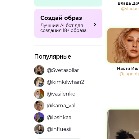
Влада До
@vladael
Создай образ
Лучший AI бот для
создания 18+ образа.
Популярные
Настя Ив
@Svetasollar
@_agentg
@kimkilwhan21
@vasilenko
@karna_val
@lpshkaa
@influesii