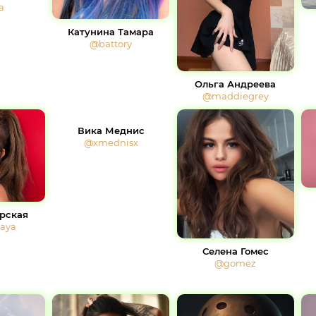
a
Катунина Тамара
@battory
Ольга Андреева
@maddiegrey
Вика Меднис
@xmednisx
рская
kaya
Селена Гомес
@gomez