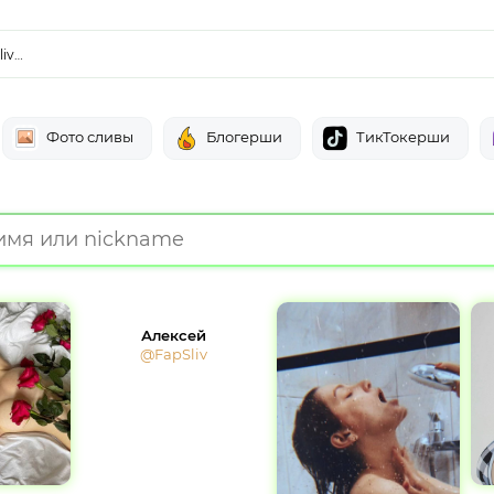
liv…
Фото сливы
Блогерши
ТикТокерши
Алексей
@FapSliv