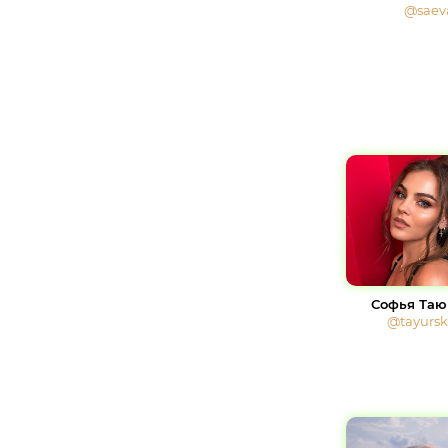
@saev
Софья Таю
@tayurs