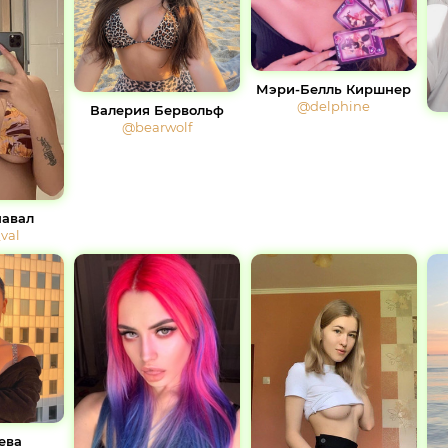
Мэри-Белль Киршнер
@delphine
Валерия Бервольф
@bearwolf
навал
val
ева