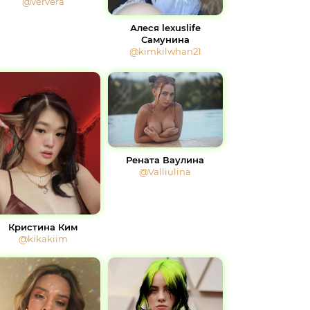
@ververa
Алеся lexuslife
Самунина
@kimkilwhan21
Рената Ваулина
@Valliulina
Кристина Ким
@kikakiim