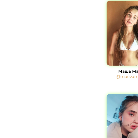
Маша Ма
@maevam