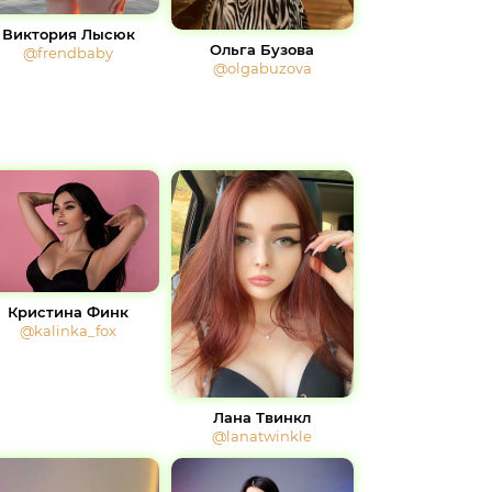
Виктория Лысюк
Ольга Бузова
@frendbaby
@olgabuzova
Кристина Финк
@kalinka_fox
Лана Твинкл
@lanatwinkle