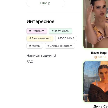
Ещё
Интересное
Premium
Партнерам
Рандомайзер
ПОП ММА
Мемы
Сливы Telegram
Валя Кар
Написать админу!
@karna_
FAQ
Дина Са