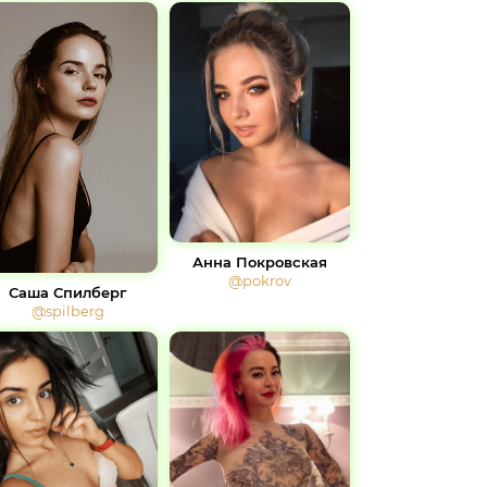
Анна Покровская
@pokrov
Саша Спилберг
@spilberg