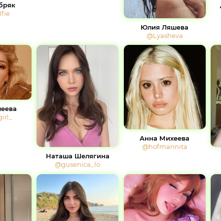
бряк
fie
Юлия Ляшева
@Lyasheva
леева
irl_
Анна Михеева
@hofmannita
Наташа Шелягина
@gusenica_lo