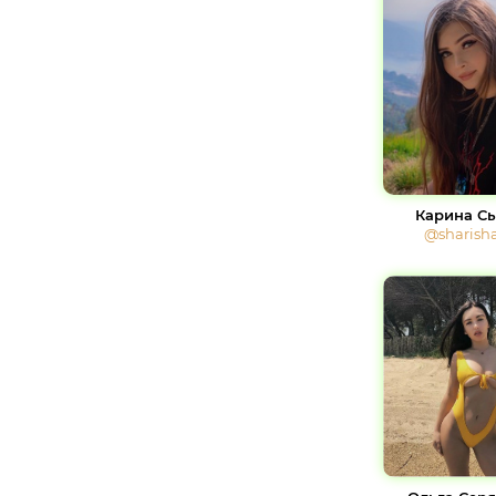
Карина С
@sharish