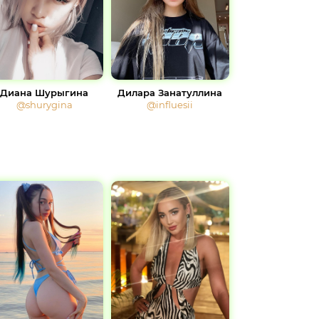
Дилара Занатуллина
Диана Шурыгина
@influesii
@shurygina