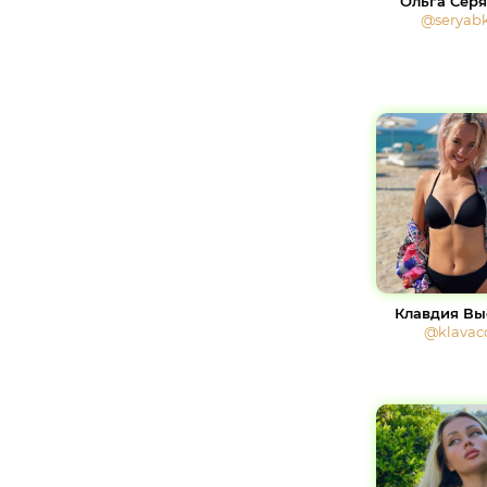
Ольга Сер
@seryab
Клавдия Вы
@klavac