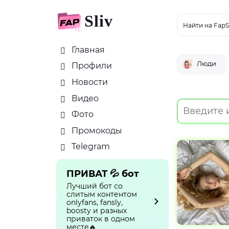
Sliv
Найти на FapS
Главная
Люди
Профили
Новости
Видео
Фото
Промокоды
Telegram
ПРИВАТ 💦 бот
Лучший бот со
слитым контентом
onlyfans, fansly,
boosty и разных
приваток в одном
месте🔥