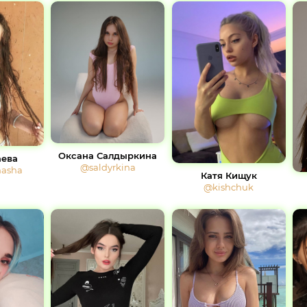
Оксана Салдыркина
ева
@saldyrkina
asha
Катя Кищук
@kishchuk