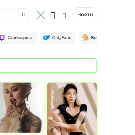
Войти
Стримерши
OnlyFans
Boosty
Инст