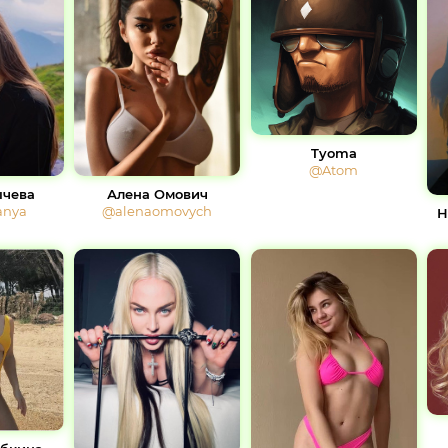
Tyoma
@Atom
ычева
Алена Омович
anya
@alenaomovych
Н