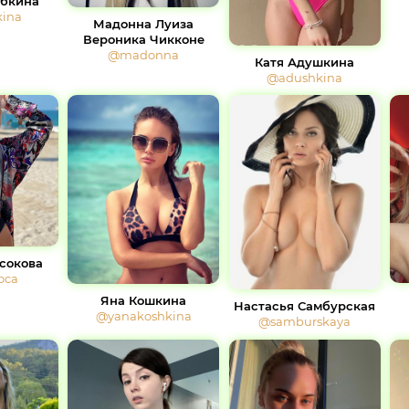
ябкина
kina
Мадонна Луиза
Вероника Чикконе
@madonna
Катя Адушкина
@adushkina
сокова
oca
Яна Кошкина
Настасья Самбурская
@yanakoshkina
@samburskaya