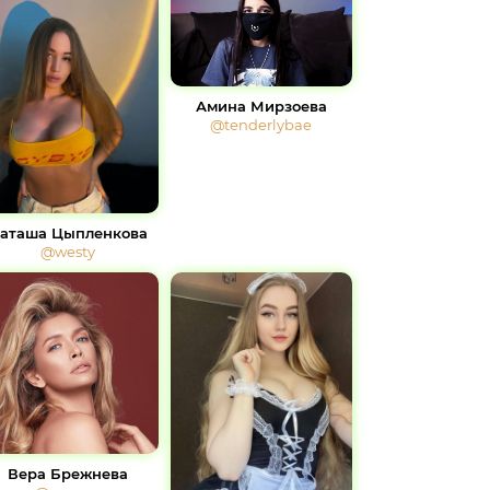
Амина Мирзоева
@tenderlybae
аташа Цыпленкова
@westy
Вера Брежнева