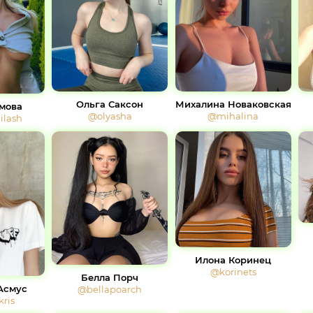
Ольга Саксон
Михалина Новаковская
мова
@olyasha
@mihalina
lash
Илона Коринец
@korinets
Белла Порч
Асмус
@bellapoarch
ris