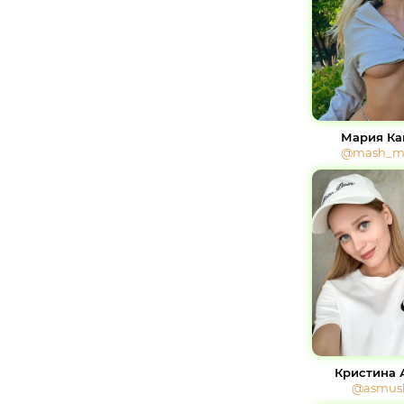
Мария Ка
@mash_mi
Кристина 
@asmusk