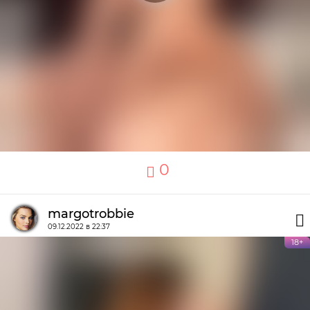
0
margotrobbie
09.12.2022 в 22:37
18+