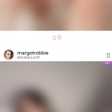
0
margotrobbie
09.12.2022 в 22:37
18+