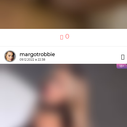
0
margotrobbie
09.12.2022 в 22:38
18+