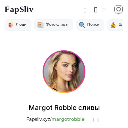
FapSliv
Люди
Фото сливы
Поиск
Бло
Margot Robbie сливы
Fapsliv.xyz/
margotrobbie