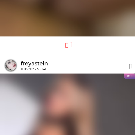
1
freyastein
11.03.2023 в 19:46
18+