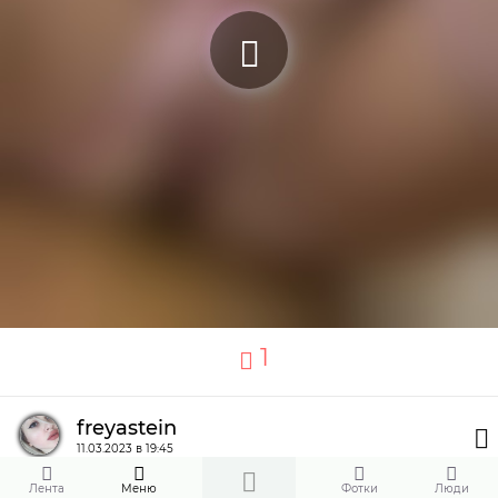
1
freyastein
11.03.2023 в 19:45
18+
Лента
Меню
Фотки
Люди