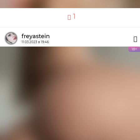
1
freyastein
11.03.2023 в 19:46
18+