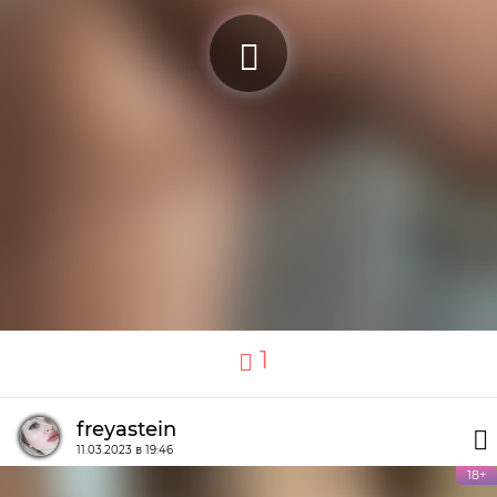
1
freyastein
11.03.2023 в 19:46
18+