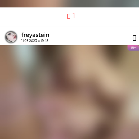
1
freyastein
11.03.2023 в 19:45
18+