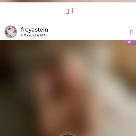
1
freyastein
11.03.2023 в 19:46
18+