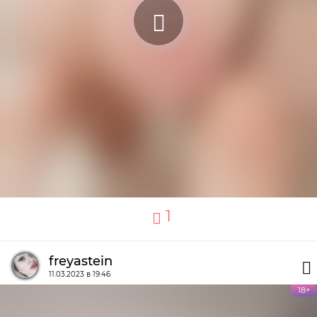
1
freyastein
11.03.2023 в 19:46
18+