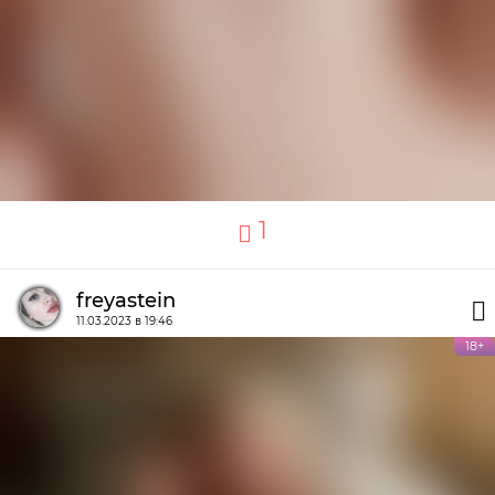
1
freyastein
11.03.2023 в 19:46
18+