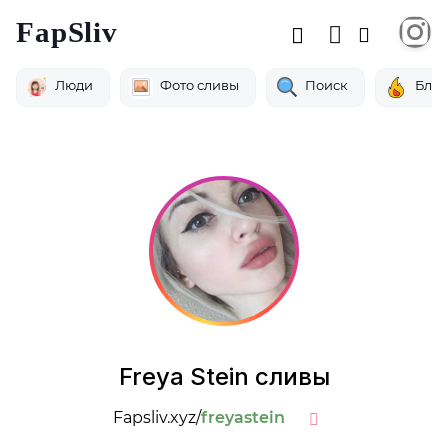
FapSliv
Люди
Фото сливы
Поиск
Бло
Freya Stein сливы
Fapsliv.xyz/
freyastein