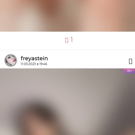
1
freyastein
11.03.2023 в 19:46
18+