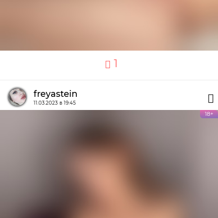
1
freyastein
11.03.2023 в 19:45
18+