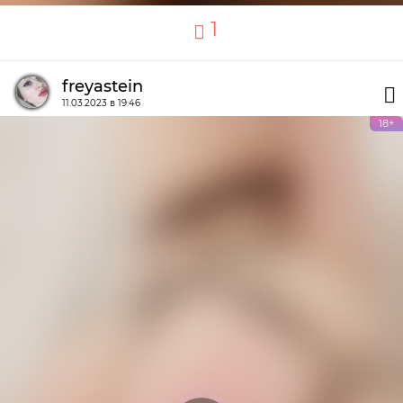
1
freyastein
11.03.2023 в 19:46
18+