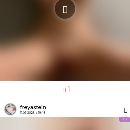
1
freyastein
11.03.2023 в 19:46
18+