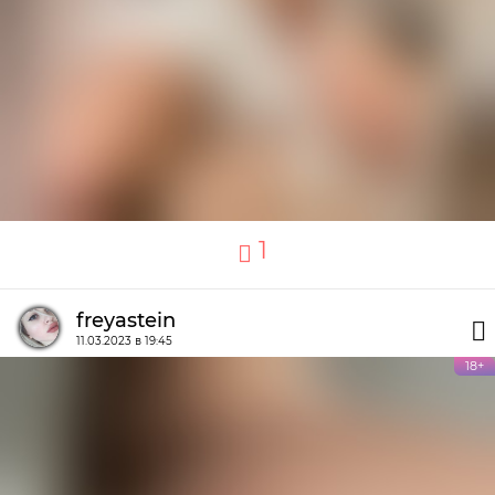
1
freyastein
11.03.2023 в 19:45
18+