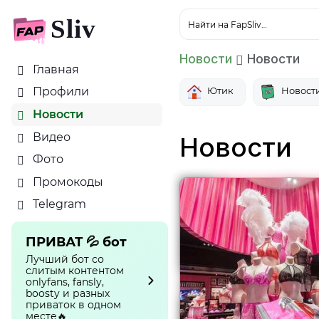
Sliv
Найти на FapSliv…
Новости
Новости
Главная
Ютик
Новост
Профили
Новости
Видео
Новости
Фото
Промокоды
Telegram
ПРИВАТ 💦 бот
Лучший бот со
слитым контентом
onlyfans, fansly,
boosty и разных
приваток в одном
месте🔥