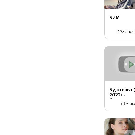
БИМ
23 апрел
Бу,стерва 
2022) -
Официаль
03 июл
трейлер