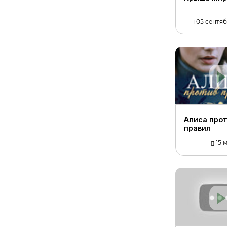
05 сентябр
Алиса про
правил
15 м