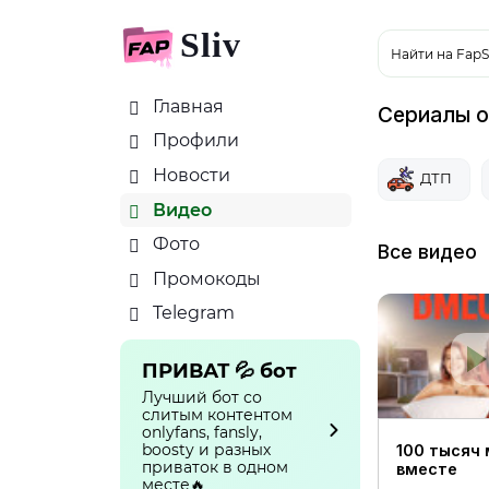
Sliv
Найти на FapS
Главная
Сериалы о
Профили
Новости
ДТП
Видео
Фото
Все видео
Промокоды
Telegram
ПРИВАТ 💦 бот
Лучший бот со
слитым контентом
onlyfans, fansly,
boosty и разных
100 тысяч
приваток в одном
вместе
месте🔥