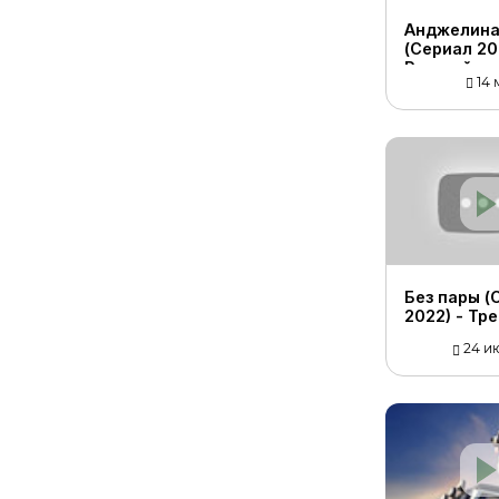
Анджелин
(Сериал 20
Русский т
14 м
(субтитры)
Без пары (
2022) - Тр
русском я
24 ию