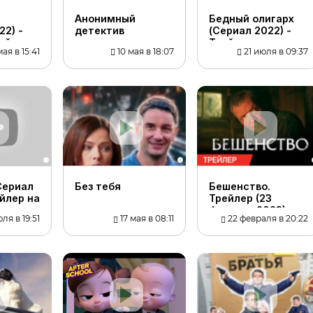
а
Анонимный
Бедный олигарх
22) -
детектив
(Сериал 2022) -
рейлер
Трейлер-анонс
ая в 15:41
10 мая в 18:07
21 июля в 09:37
Сериал
Без тебя
Бешенство.
ейлер на
Трейлер (23
зыке
февраля 2023)
ля в 19:51
17 мая в 08:11
22 февраля в 20:22