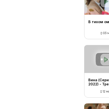
В тихом о
03 м
Вина (Сери
2022) - Тр
12 м