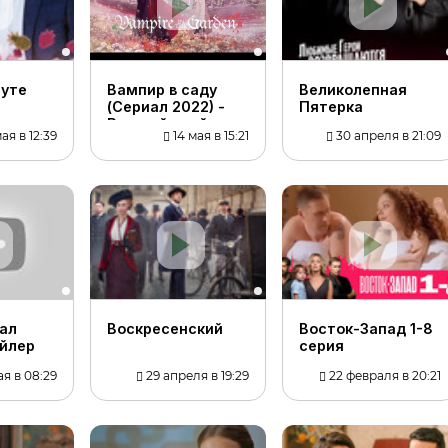
муте
Вампир в саду
Великолепная
(Сериал 2022) -
Пятерка
Русский трейлер
ая в 12:39
14 мая в 15:21
30 апреля в 21:09
(субтитры)
ал
Воскресенский
Восток-Запад 1-8
ейлер
серия
ая в 08:29
29 апреля в 19:29
22 февраля в 20:21