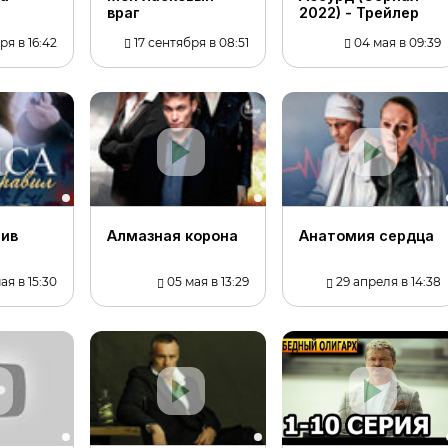
вpaг
2022) - Трейлер
я в 16:42
17 сентября в 08:51
04 мая в 09:39
тив
Алмазная корона
Анатомия сердца
ая в 15:30
05 мая в 13:29
29 апреля в 14:38