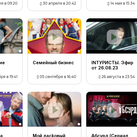
я в 09:20
30 апреля в 20:42
14 мая в 15:34
иe
Ceмeйный бизнec
INТУРИСТЫ. Эфир
от 26.08.23
ря в 19:41
05 сентября в 16:40
26 августа в 23:54
a
Moй лackoвый
Абсурд (Сериал