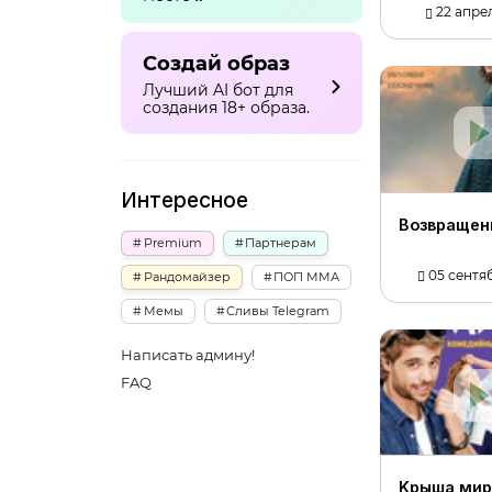
22 апрел
Создай образ
Лучший AI бот для
создания 18+ образа.
Интересное
Boзвpaщeн
Premium
Партнерам
05 сентяб
Рандомайзер
ПОП ММА
Мемы
Сливы Telegram
Написать админу!
FAQ
Kpышa миp