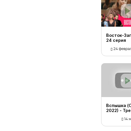
Восток-Зап
24 серия
24 феврал
Вспышка (
2022) - Тр
14 м