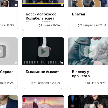
Босс-молокосос:
Братья
Колыбель зовёт
(Сериал 2022) -
я в 18:08
13 мая в 16:24
23 апреля в 07:54
Русский трейлер
(субтитры)
(Сериал
Бывших не бывает
В плену у
прошлого
ный
я в 15:24
30 апреля в 20:49
10 мая в 19:30