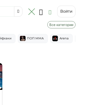
Войти
Все категории
йфхаки
ПОП ММА
Arena
Epic