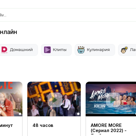
liv…
нлайн
Домашний
Клипы
Кулинария
Ла
 минут
48 часов
AMORE MORE
(Сериал 2022) -
Трейлер