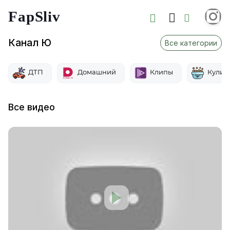
FapSliv
Канал Ю
Все категории
ДТП
Домашний
Клипы
Кулин
Все видео