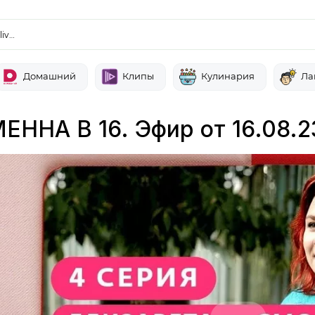
liv…
Домашний
Клипы
Кулинария
Ла
ЕННА В 16. Эфир от 16.08.2