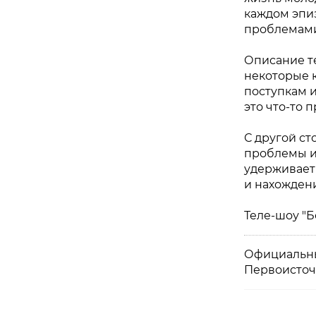
каждом эпи
проблемами
Описание те
некоторые к
поступкам и
это что-то 
С другой ст
проблемы и
удерживает
и нахожден
Теле-шоу "
Официальны
Первоисточ