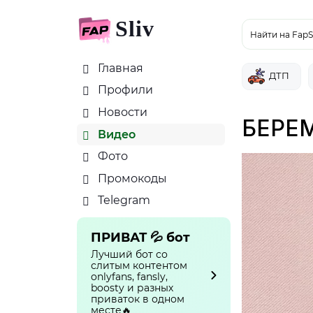
Sliv
Найти на FapS
Главная
ДТП
Профили
Новости
БЕРЕМ
Видео
Фото
Промокоды
Telegram
ПРИВАТ 💦 бот
Лучший бот со
слитым контентом
onlyfans, fansly,
boosty и разных
приваток в одном
месте🔥