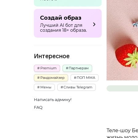
Создай образ
Лучший AI бот для
создания 18+ образа.
Интересное
Premium
Партнерам
Рандомайзер
ПОП ММА
Мемы
Сливы Telegram
Написать админу!
FAQ
Теле-шоу Б
жизнь моло