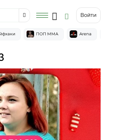
Войти
йфхаки
ПОП ММА
Arena
Epic
3