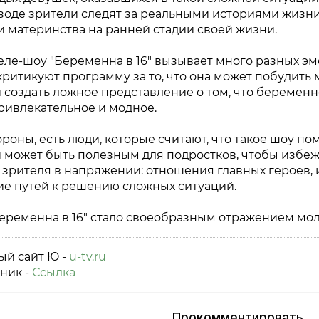
зоде зрители следят за реальными историями жизни 
 материнства на ранней стадии своей жизни.
ле-шоу "Беременна в 16" вызывает много разных эмо
ритикуют программу за то, что она может побудить
 создать ложное представление о том, что беременн
привлекательное и модное.
ороны, есть люди, которые считают, что такое шоу по
 может быть полезным для подростков, чтобы избе
 зрителя в напряжении: отношения главных героев,
ие путей к решению сложных ситуаций.
Беременна в 16" стало своеобразным отражением мо
й сайт Ю -
u-tv.ru
ник -
Ссылка
Прокомментировать