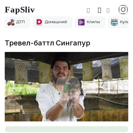
FapSliv
ДТП
Домашний
Клипы
Кулин
Тревел-баттл Сингапур