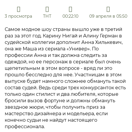
3 просмотра
ТНТ
00:22:10
09 апреля в 05:50
Самое модное шоу страны вышло уже в третий
раз за этот год. Карину Нигай и Алину Герман в
судейской коллегии дополнит Анна Хилькевич,
она же Маша из сериала «Универ». По
профессии Анна и так должна следить за
одеждой, но ее персонаж в сериале был очень
щепетильным в этом вопросе - вряд ли это
прошло бесследно для нее. Участницам в этом
выпуске будет намного сложнее обмануть такой
состав судей. Ведь среди трех конкурсанток есть
только один стилист и два любителя, которые
бросили вызов фортуне и должны обмануть
звездное жюри, чтобы получить приз за
мастерство дизайнера и модельера, если
конечно судьи не найдут настоящего
профессионала.