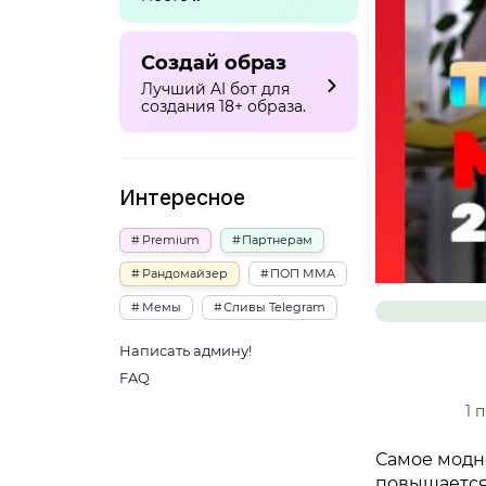
Создай образ
Лучший AI бот для
создания 18+ образа.
Интересное
Premium
Партнерам
Рандомайзер
ПОП ММА
Мемы
Сливы Telegram
Написать админу!
FAQ
1 
Самое модно
повышается