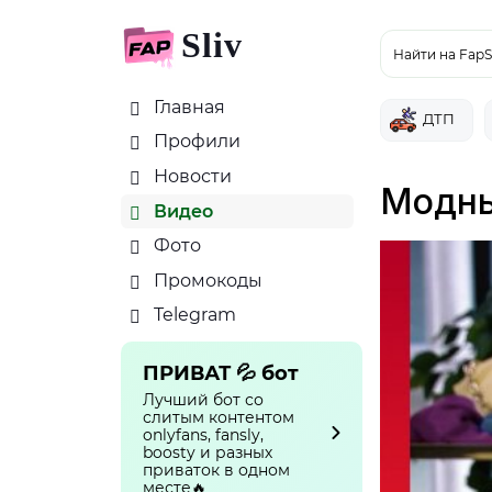
Sliv
Найти на FapS
Главная
ДТП
Профили
Новости
Модны
Видео
Фото
Промокоды
Telegram
ПРИВАТ 💦 бот
Лучший бот со
слитым контентом
onlyfans, fansly,
boosty и разных
приваток в одном
месте🔥