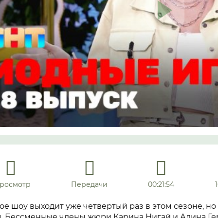
просмотр
Передачи
00:21:54
е шоу выходит уже четвертый раз в этом сезоне, но
. Бессменные члены жюри Карина Нигай и Алина Ге