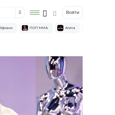
Войти
йфхаки
ПОП ММА
Arena
Epic