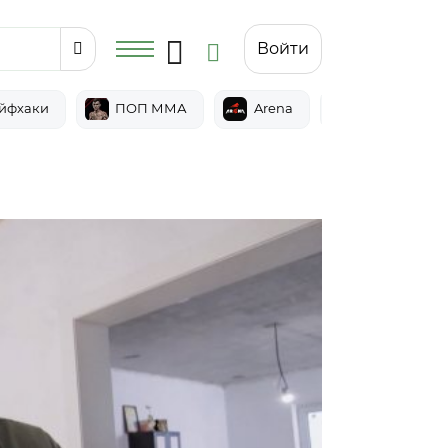
Войти
йфхаки
ПОП ММА
Arena
Epic