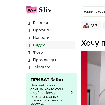
Sliv
Найти на FapS
Главная
ДТП
Профили
Новости
Хочу п
Видео
Фото
Промокоды
Telegram
ПРИВАТ 💦 бот
Лучший бот со
слитым контентом
onlyfans, fansly,
boosty и разных
приваток в одном
месте🔥