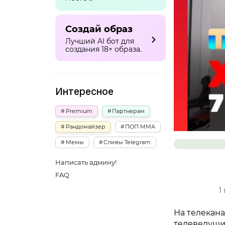
Создай образ
Лучший AI бот для
создания 18+ образа.
Интересное
Premium
Партнерам
Рандомайзер
ПОП ММА
Мемы
Сливы Telegram
Написать админу!
FAQ
1
На телекана
телеведущи