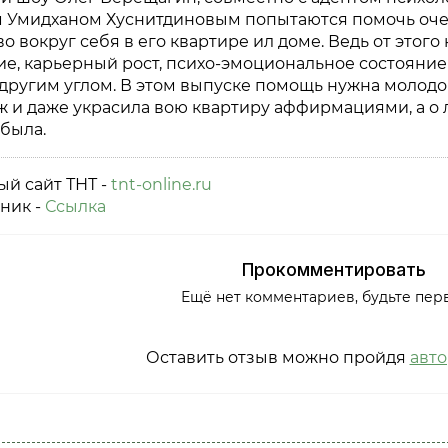
 Умидханом Хуснитдиновым попытаются помочь оч
о вокруг себя в его квартире ил доме. Ведь от это
ие, карьерный рост, психо-эмоциональное состояние
другим углом. В этом выпуске помощь нужна молодо
ж и даже украсила вою квартиру аффирмациями, а о
была.
й сайт ТНТ -
tnt-online.ru
ник -
Ссылка
Прокомментировать
Ещё нет комментариев, будьте пер
Оставить отзыв можно пройдя
авт