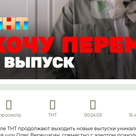
 просмотр
ТНТ
00:24:03
16 
ле ТНТ продолжают выходить новые выпуски уникаль
й шоу Олег Верещагин, совместно с адептом психол