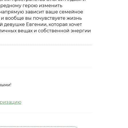
ередному герою изменить
го напрямую зависит ваше семейное
 и вообще вы почувствуете жизнь
й девушке Евгении, которая хочет
 личных вещах и собственной энергии
выми!
оризацию