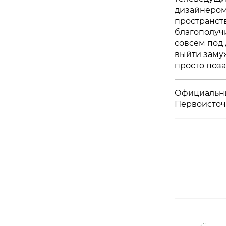
дизайнером
пространств
благополуч
совсем под 
выйти заму
просто поза
Официальны
Первоисточ