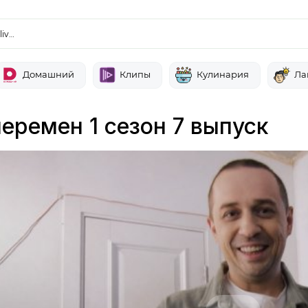
liv…
Домашний
Клипы
Кулинария
Ла
еремен 1 сезон 7 выпуск