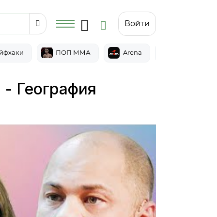
Войти
йфхаки
ПОП ММА
Arena
Epic
 - География