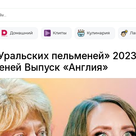
liv…
Домашний
Клипы
Кулинария
Ла
Уральских пельменей» 2023
еней Выпуск «Англия»