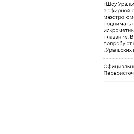
«Шоу Ураль
в эфирной с
маэстро юмо
поднимать н
искрометны
плавание. 
попробуют п
«Уральских
Официальны
Первоисточ