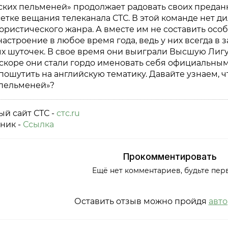
ских пельменей» продолжает радовать своих преда
етке вещания телеканала СТС. В этой команде нет ди
ристического жанра. А вместе им не составить особ
астроение в любое время года, ведь у них всегда в 
х шуточек. В свое время они выиграли Высшую Лигу
Вскоре они стали гордо именовать себя официальны
ошутить на английскую тематику. Давайте узнаем, ч
 пельменей»?
й сайт СТС -
стс.ru
ник -
Ссылка
Прокомментировать
Ещё нет комментариев, будьте пер
Оставить отзыв можно пройдя
авт