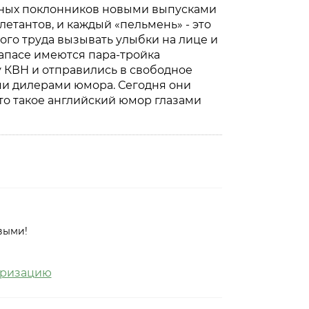
нных поклонников новыми выпусками
летантов, и каждый «пельмень» - это
ого труда вызывать улыбки на лице и
запасе имеются пара-тройка
 КВН и отправились в свободное
ми дилерами юмора. Сегодня они
то такое английский юмор глазами
выми!
оризацию