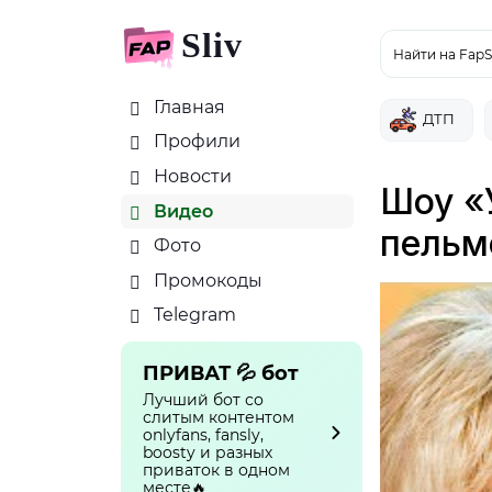
Sliv
Найти на FapS
Главная
ДТП
Профили
Новости
Шоу «
Видео
пельм
Фото
Промокоды
Telegram
ПРИВАТ 💦 бот
Лучший бот со
слитым контентом
onlyfans, fansly,
boosty и разных
приваток в одном
месте🔥