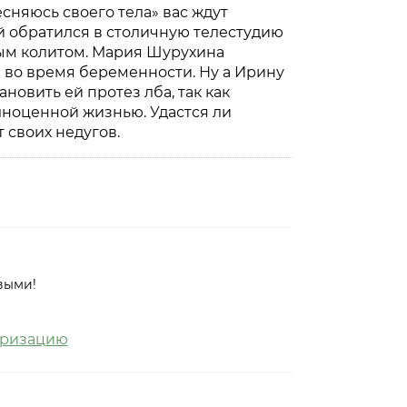
сняюсь своего тела» вас ждут
ой обратился в столичную телестудию
ным колитом. Мария Шурухина
е во время беременности. Ну а Ирину
овить ей протез лба, так как
ноценной жизнью. Удастся ли
 своих недугов.
выми!
оризацию