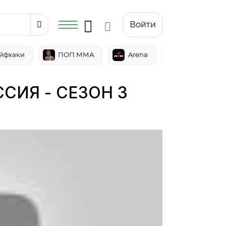
Войти
йфхаки
ПОП ММА
Arena
Epic
СИЯ - СЕЗОН 3