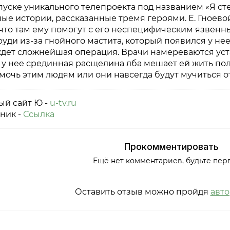
уске уникального телепроекта под названием «Я сте
ые истории, рассказанные тремя героями. Е. Гноев
 что там ему помогут с его неспецифическим язвен
уди из-за гнойного мастита, который появился у не
ет сложнейшая операция. Врачи намереваются устан
у нее срединная расщелина лба мешает ей жить пол
очь этим людям или они навсегда будут мучиться от
й сайт Ю -
u-tv.ru
ник -
Ссылка
Прокомментировать
Ещё нет комментариев, будьте пер
Оставить отзыв можно пройдя
авт