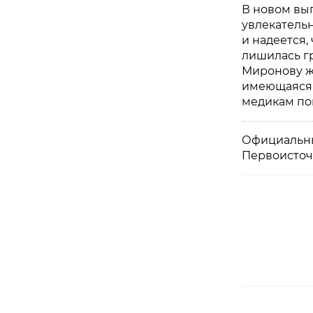
В новом вып
увлекательн
и надеется,
лишилась гр
Миронову жд
имеющаяся 
медикам пом
Официальны
Первоисточ