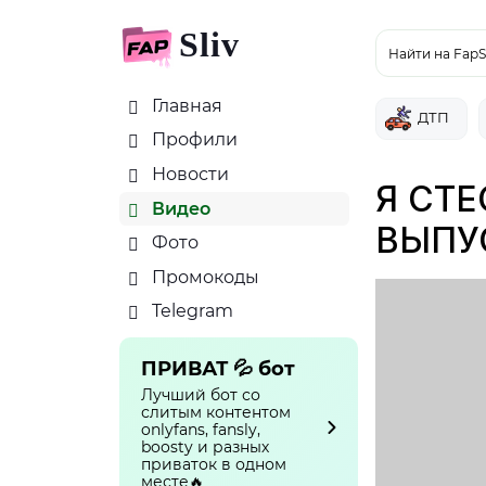
Sliv
Найти на FapS
Главная
ДТП
Профили
Новости
Я СТЕ
Видео
ВЫПУ
Фото
Промокоды
Telegram
ПРИВАТ 💦 бот
Лучший бот со
слитым контентом
onlyfans, fansly,
boosty и разных
приваток в одном
месте🔥