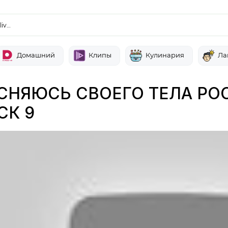
liv…
Домашний
Клипы
Кулинария
Ла
СНЯЮСЬ СВОЕГО ТЕЛА РОС
СК 9