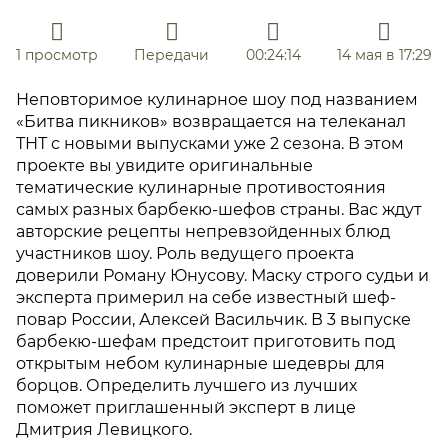
1 просмотр
Передачи
00:24:14
14 мая в 17:29
Неповторимое кулинарное шоу под названием
«Битва пикников» возвращается на телеканал
ТНТ с новыми выпусками уже 2 сезона. В этом
проекте вы увидите оригинальные
тематические кулинарные противостояния
самых разных барбекю-шефов страны. Вас ждут
авторские рецепты непревзойденных блюд
участников шоу. Роль ведущего проекта
доверили Роману Юнусову. Маску строго судьи и
эксперта примерил на себе известный шеф-
повар России, Алексей Васильчик. В 3 выпуске
барбекю-шефам предстоит приготовить под
открытым небом кулинарные шедевры для
борцов. Определить лучшего из лучших
поможет приглашенный эксперт в лице
Дмитрия Левицкого.