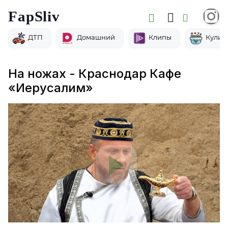
FapSliv
ДТП
Домашний
Клипы
Кулин
На ножах - Краснодар Кафе
«Иерусалим»