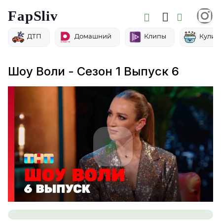
FapSliv
ДТП
Домашний
Клипы
Кулин
Шоу Воли - Сезон 1 Выпуск 6