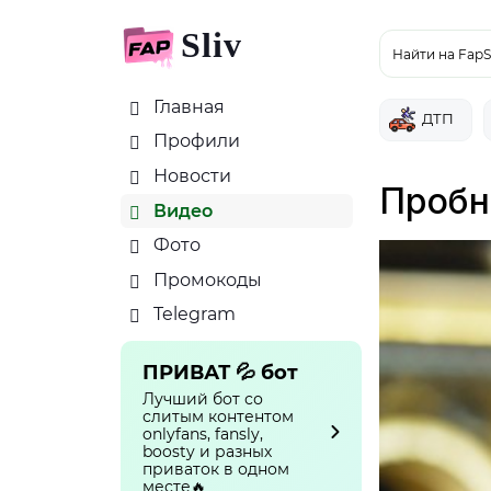
Sliv
Найти на FapS
Главная
ДТП
Профили
Новости
Пробн
Видео
Фото
Промокоды
Telegram
ПРИВАТ 💦 бот
Лучший бот со
слитым контентом
onlyfans, fansly,
boosty и разных
приваток в одном
месте🔥