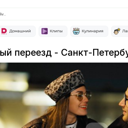
liv…
Домашний
Клипы
Кулинария
Ла
ый переезд - Санкт-Петерб