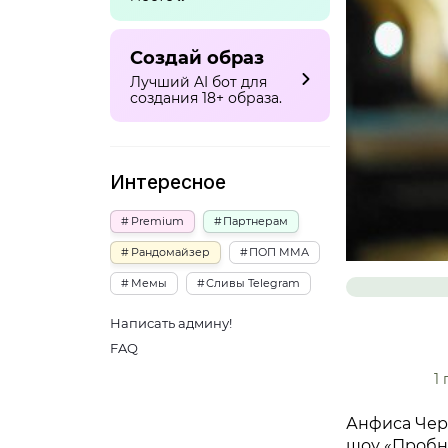
Создай образ
Лучший AI бот для
создания 18+ образа.
Интересное
Premium
Партнерам
Рандомайзер
ПОП ММА
Мемы
Сливы Telegram
Написать админу!
FAQ
1
Анфиса Черн
шоу «Пробны