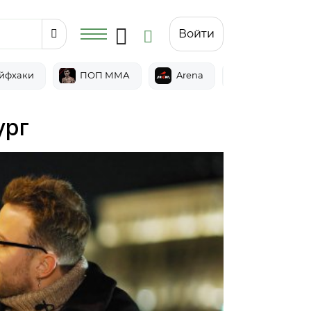
Войти
йфхаки
ПОП ММА
Arena
Epic
ург