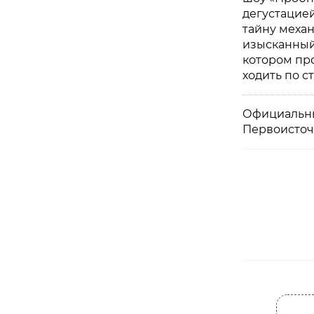
дегустацией
тайну меха
изысканный
котором пр
ходить по с
Официальны
Первоисточ