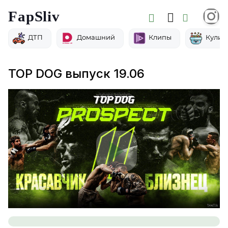
FapSliv
ДТП
Домашний
Клипы
Кулин
TOP DOG выпуск 19.06