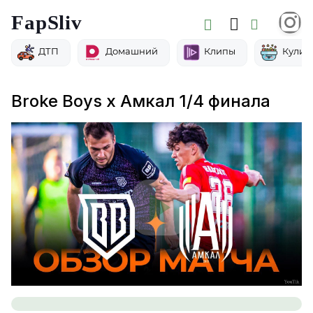
FapSliv
ДТП
Домашний
Клипы
Кулин
Broke Boys х Амкал 1/4 финала