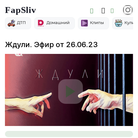
FapSliv
ДТП
Домашний
Клипы
Кулин
Ждули. Эфир от 26.06.23