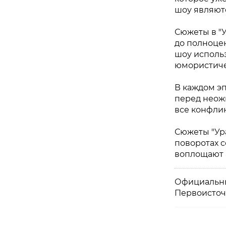
шоу являютс
Сюжеты в "У
до полноце
шоу исполь
юмористиче
В каждом э
перед неожи
все конфли
Сюжеты "Ур
поворотах с
воплощают 
Официальны
Первоисточ