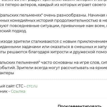
я пятеро актеров, каждый из которых играет своего
ральских пельменях" очень разнообразны. Начиная 
нных комедийных историй продолжительностью в не
зуют повседневные ситуации, привычные нам всем, 
ский подход.
пизоде зрители сталкиваются с новым приключением
данными задачами или оказаться в смешных и запут
кты решаются благодаря хитрости и дружеской помо
альских пельменей" часто основаны на игре слов, 
обытий. Зрители всегда могут рассчитывать на ярки
актеры
й сайт СТС -
стс.ru
ник -
Ссылка
Прокомментировать