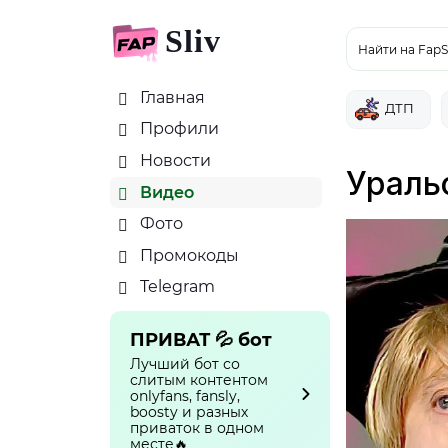
Sliv
Найти на FapS
Главная
ДТП
Профили
Новости
Ураль
Видео
Фото
Промокоды
Telegram
ПРИВАТ 💦 бот
Лучший бот со
слитым контентом
onlyfans, fansly,
boosty и разных
приваток в одном
месте🔥