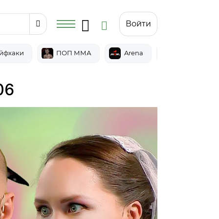
Войти
йфхаки
ПОП ММА
Arena
Epic
06