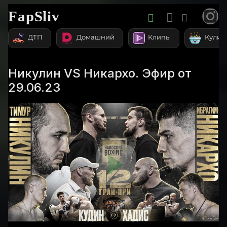
FapSliv
ДТП
Домашний
Клипы
Кулин
Никулин VS Никархо. Эфир от
29.06.23