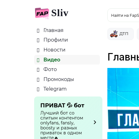
Sliv
Найти на FapS
Главная
ДТП
Профили
Новости
Главны
Видео
Фото
Промокоды
Telegram
ПРИВАТ 💦 бот
Лучший бот со
слитым контентом
onlyfans, fansly,
boosty и разных
приваток в одном
месте🔥