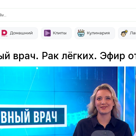
liv…
Домашний
Клипы
Кулинария
Ла
й врач. Рак лёгких. Эфир о