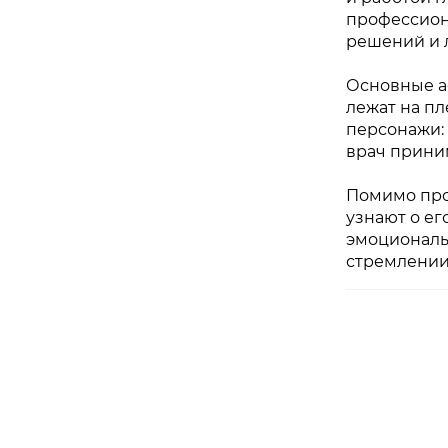
профессион
решений и 
Основные а
лежат на пл
персонажи: 
врач прини
Помимо про
узнают о ег
эмоциональ
стремлении