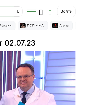
Войти
йфхаки
ПОП ММА
Arena
Epic
т 02.07.23