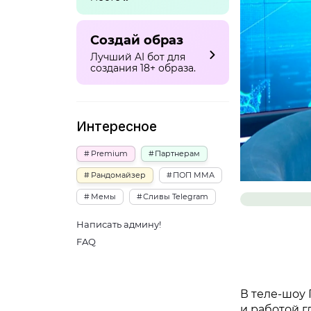
Создай образ
Лучший AI бот для
создания 18+ образа.
Интересное
Premium
Партнерам
Рандомайзер
ПОП ММА
Мемы
Сливы Telegram
Написать админу!
FAQ
В теле-шоу
и работой г