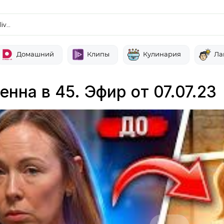
liv…
Домашний
Клипы
Кулинария
Ла
нна в 45. Эфир от 07.07.23