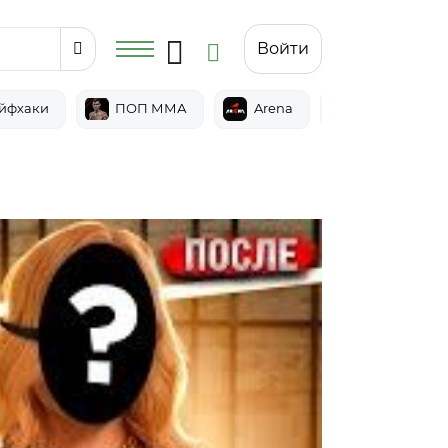
Войти
йфхаки
ПОП ММА
Arena
Epic