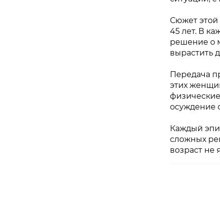
Сюжет этой
45 лет. В к
решение о м
вырастить д
Передача пр
этих женщин
физические
осуждение 
Каждый эпиз
сложных ре
возраст не 