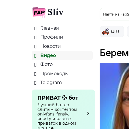
Sliv
Найти на FapS
Главная
ДТП
Профили
Новости
Береме
Видео
Фото
Промокоды
Telegram
ПРИВАТ 💦 бот
Лучший бот со
слитым контентом
onlyfans, fansly,
boosty и разных
приваток в одном
месте🔥