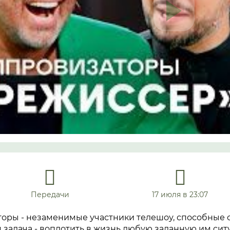
Передачи
17 июля в 23:07
оры - незаменимые участники телешоу, способные с
 задача - воплотить в жизнь любую заданную им си