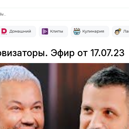
liv…
Домашний
Клипы
Кулинария
Ла
визаторы. Эфир от 17.07.23