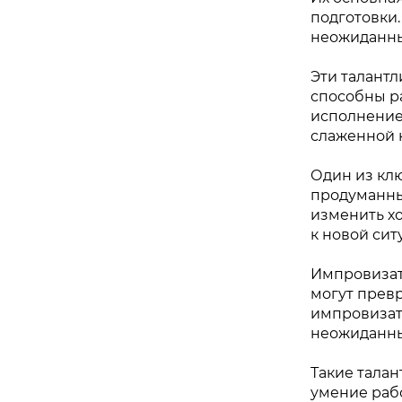
подготовки.
неожиданны
Эти талантл
способны р
исполнение
слаженной к
Один из клю
продуманные
изменить хо
к новой сит
Импровизат
могут превр
импровизат
неожиданны
Такие талан
умение раб