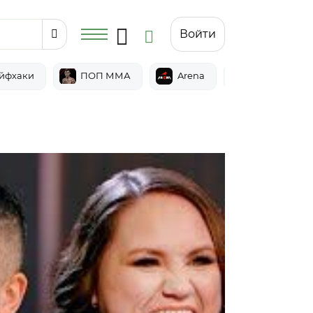
Войти
йфхаки
ПОП ММА
Arena
Epic