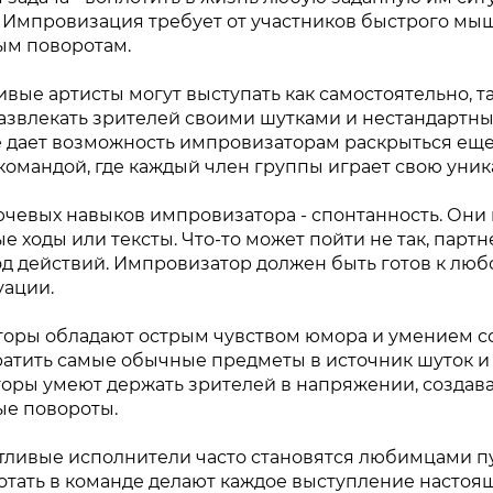
 Импровизация требует от участников быстрого мыш
м поворотам.
ивые артисты могут выступать как самостоятельно, та
азвлекать зрителей своими шутками и нестандартн
 дает возможность импровизаторам раскрыться еще
омандой, где каждый член группы играет свою уник
чевых навыков импровизатора - спонтанность. Они н
 ходы или тексты. Что-то может пойти не так, парт
д действий. Импровизатор должен быть готов к люб
уации.
оры обладают острым чувством юмора и умением со
атить самые обычные предметы в источник шуток и 
оры умеют держать зрителей в напряжении, создав
е повороты.
тливые исполнители часто становятся любимцами пу
отать в команде делают каждое выступление насто