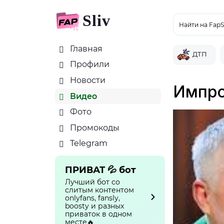
Sliv
Найти на FapS
Главная
ДТП
Профили
Новости
Импро
Видео
Фото
Промокоды
Telegram
ПРИВАТ 💦 бот
Лучший бот со
слитым контентом
onlyfans, fansly,
boosty и разных
приваток в одном
месте🔥