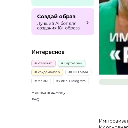
Создай образ
Лучший AI бот для
создания 18+ образа.
Интересное
Premium
Партнерам
Рандомайзер
ПОП ММА
Мемы
Сливы Telegram
Написать админу!
FAQ
Импровизат
Их основная