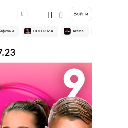
Войти
йфхаки
ПОП ММА
Arena
Epic
7.23