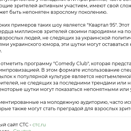
ющие зрителей активным участием, имеют свой сло
жет быть непонятен взрослому поколению.
ких примеров таких шоу является "Квартал 95". Это
сердца миллионов зрителей своими пародиями на по
 взрослых людей, не следящих за украинской полити
ями украинского юмора, эти шутки могут оставатьс
.
 отметить программу "Comedy Club", которая предст
 импровизацией. В этом формате использование спе
сылок к популярной культуре является неотъемлемо
рителей, не следящих за последними трендами или 
екоторые шутки могут показаться непонятными или у
риентированные на молодежную аудиторию, часто и
орые также могут стать преградой для взрослых зри
й сайт СТС -
стс.ru