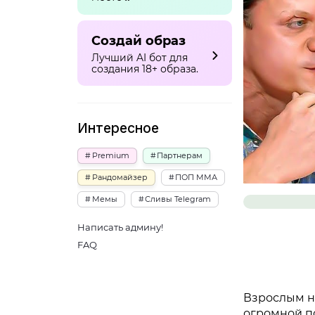
Создай образ
Лучший AI бот для
создания 18+ образа.
Интересное
Premium
Партнерам
Рандомайзер
ПОП ММА
Мемы
Сливы Telegram
Написать админу!
FAQ
Взрослым не
огромной п