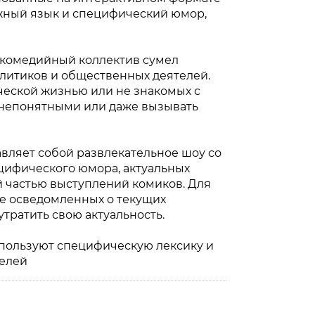
жный язык и специфический юмор,
т комедийный коллектив сумел
литиков и общественных деятелей.
ческой жизнью или не знакомых с
я непонятными или даже вызывать
авляет собой развлекательное шоу со
цифического юмора, актуальных
й частью выступлений комиков. Для
не осведомленных о текущих
тратить свою актуальность.
спользуют специфическую лексику и
телей