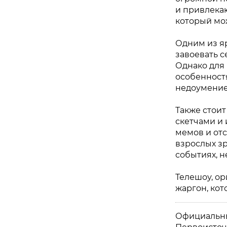
и привлека
который мо
Одним из яр
завоевать 
Однако для
особенност
недоумение
Также стоит
скетчами и
мемов и от
взрослых з
событиях, н
Телешоу, о
жаргон, кот
Официальны