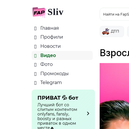
Sliv
Найти на FapS
Главная
ДТП
Профили
Новости
Взросл
Видео
Фото
Промокоды
Telegram
ПРИВАТ 💦 бот
Лучший бот со
слитым контентом
onlyfans, fansly,
boosty и разных
приваток в одном
месте🔥