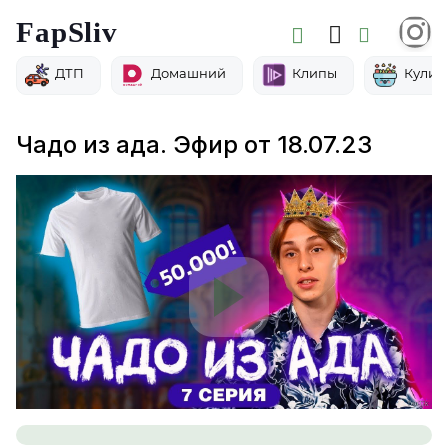
FapSliv
ДТП
Домашний
Клипы
Кулин
Чадо из ада. Эфир от 18.07.23