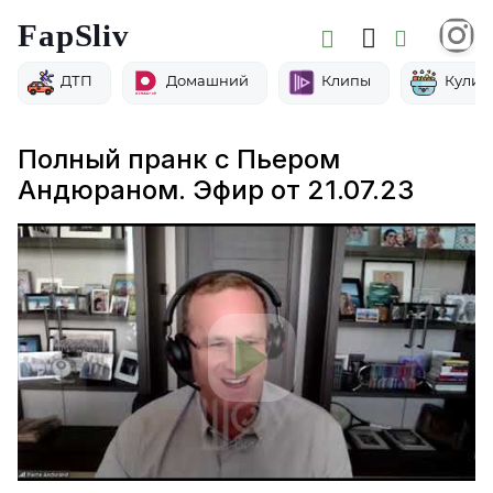
FapSliv
ДТП
Домашний
Клипы
Кулин
Полный пранк с Пьером
Андюраном. Эфир от 21.07.23